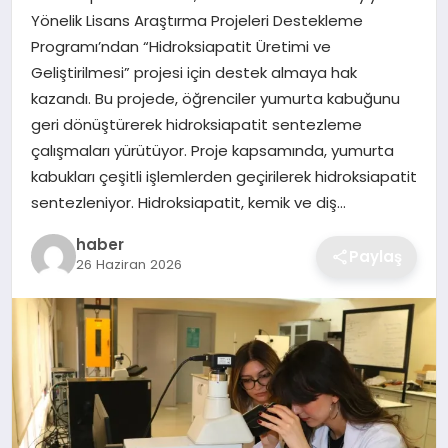
Yönelik Lisans Araştırma Projeleri Destekleme
EKONOMI
Programı’ndan “Hidroksiapatit Üretimi ve
Geliştirilmesi” projesi için destek almaya hak
MAGAZIN
kazandı. Bu projede, öğrenciler yumurta kabuğunu
geri dönüştürerek hidroksiapatit sentezleme
OTOMOBIL
çalışmaları yürütüyor. Proje kapsamında, yumurta
kabukları çeşitli işlemlerden geçirilerek hidroksiapatit
TEKNOLOJI
sentezleniyor. Hidroksiapatit, kemik ve diş…
haber
Paylaş
26 Haziran 2026