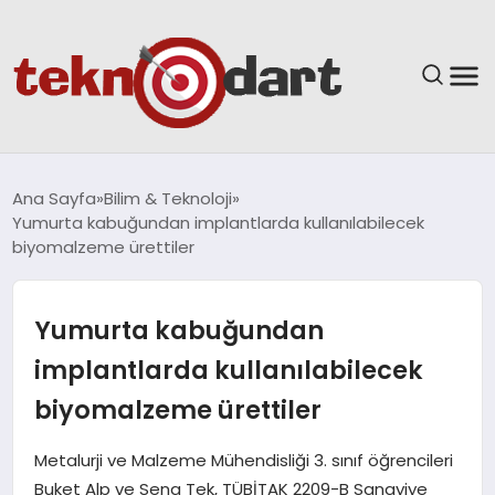
ANASAYFA
Ana Sayfa
Bilim & Teknoloji
Yumurta kabuğundan implantlarda kullanılabilecek
YAŞAM
biyomalzeme ürettiler
BILIM & TEKNOLOJI
Yumurta kabuğundan
EĞITIM
implantlarda kullanılabilecek
biyomalzeme ürettiler
GÜNDEM
Metalurji ve Malzeme Mühendisliği 3. sınıf öğrencileri
SPOR
Buket Alp ve Sena Tek, TÜBİTAK 2209-B Sanayiye