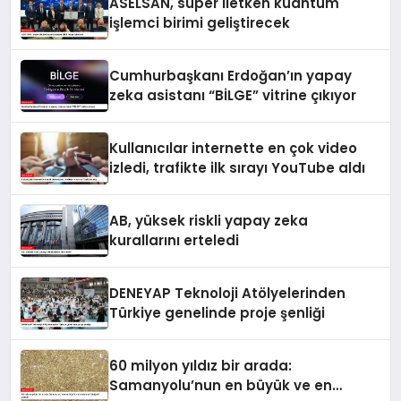
ASELSAN, süper iletken kuantum
işlemci birimi geliştirecek
Cumhurbaşkanı Erdoğan’ın yapay
zeka asistanı “BİLGE” vitrine çıkıyor
Kullanıcılar internette en çok video
izledi, trafikte ilk sırayı YouTube aldı
AB, yüksek riskli yapay zeka
kurallarını erteledi
DENEYAP Teknoloji Atölyelerinden
Türkiye genelinde proje şenliği
60 milyon yıldız bir arada:
Samanyolu’nun en büyük ve en