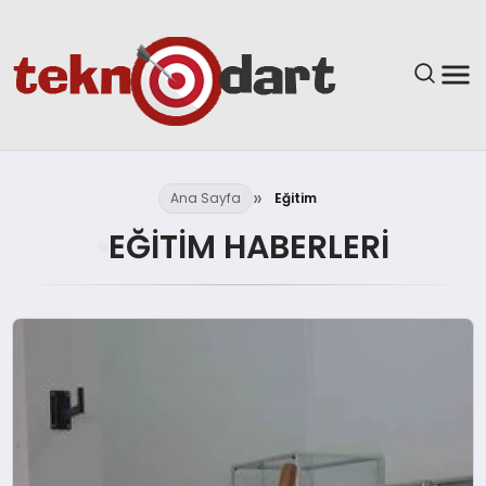
ANASAYFA
Ana Sayfa
Eğitim
YAŞAM
EĞITIM HABERLERI
BILIM & TEKNOLOJI
EĞITIM
GÜNDEM
SPOR