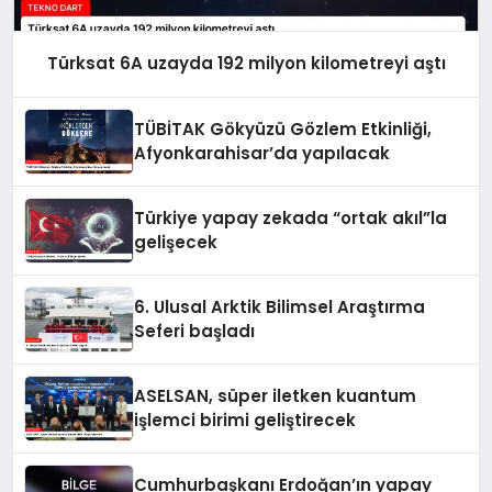
Türksat 6A uzayda 192 milyon kilometreyi aştı
TÜBİTAK Gökyüzü Gözlem Etkinliği,
Afyonkarahisar’da yapılacak
Türkiye yapay zekada “ortak akıl”la
gelişecek
6. Ulusal Arktik Bilimsel Araştırma
Seferi başladı
ASELSAN, süper iletken kuantum
işlemci birimi geliştirecek
Cumhurbaşkanı Erdoğan’ın yapay