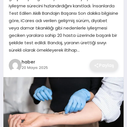
iyileşme sürecini hızlandırdığını kanıtladı. İnsanlarda
EKONOMI
Test Edilen Akıllı Bandajın Başarısı Son dakika bilgisine
göre, iCares adı verilen gelişmiş sürüm, diyabet
MAGAZIN
veya damar tıkanıklığı gibi nedenlerle iyileşmesi
geciken yaralara sahip 20 hasta üzerinde başarılı bir
OTOMOBIL
şekilde test edildi. Bandaj, yaranın ürettiği sıvıyı
sürekli olarak örnekleyerek iltihap…
TEKNOLOJI
haber
Paylaş
20 Mayıs 2025