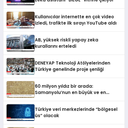
Kullanıcılar internette en çok video
izledi, trafikte ilk sırayı YouTube aldı
AB, yüksek riskli yapay zeka
kurallarını erteledi
DENEYAP Teknoloji Atölyelerinden
Türkiye genelinde proje şenliği
60 milyon yıldız bir arada:
Samanyolu’nun en büyük ve en
detaylı fotoğrafı çekildi
Türkiye veri merkezlerinde “bölgesel
üs” olacak