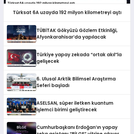
Türksat 6A uzayda 192 milyon kilometreyi aştı
TÜBİTAK Gökyüzü Gözlem Etkinliği,
Afyonkarahisar’da yapılacak
Türkiye yapay zekada “ortak akıl”la
gelişecek
6. Ulusal Arktik Bilimsel Araştırma
Seferi başladı
ASELSAN, süper iletken kuantum
işlemci birimi geliştirecek
Cumhurbaşkanı Erdoğan’ın yapay
zeka asistanı “BİLGE” vitrine çıkıyor