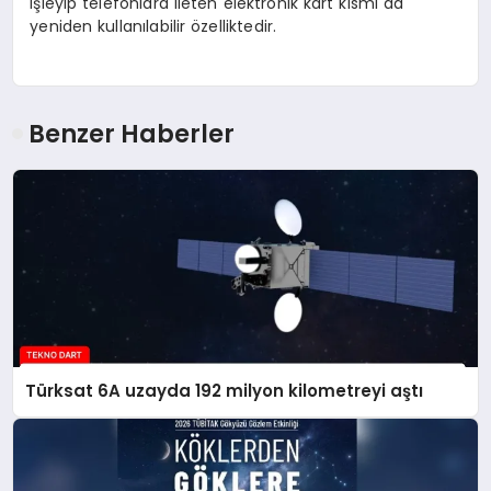
işleyip telefonlara ileten elektronik kart kısmı da
yeniden kullanılabilir özelliktedir.
Benzer Haberler
Türksat 6A uzayda 192 milyon kilometreyi aştı