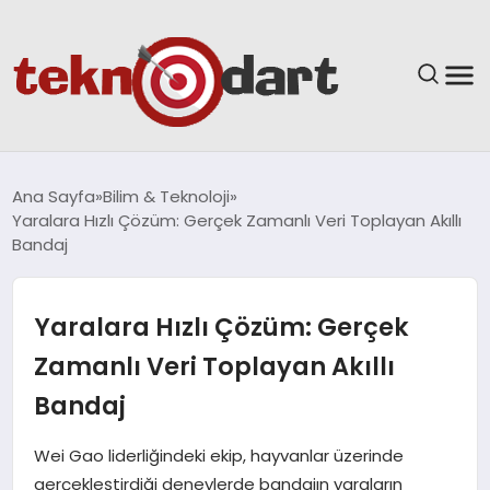
ANASAYFA
Ana Sayfa
Bilim & Teknoloji
Yaralara Hızlı Çözüm: Gerçek Zamanlı Veri Toplayan Akıllı
YAŞAM
Bandaj
BILIM & TEKNOLOJI
Yaralara Hızlı Çözüm: Gerçek
EĞITIM
Zamanlı Veri Toplayan Akıllı
Bandaj
GÜNDEM
Wei Gao liderliğindeki ekip, hayvanlar üzerinde
SPOR
gerçekleştirdiği deneylerde bandajın yaraların