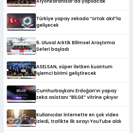
Afyonkarahisar’da yapılacak
Türkiye yapay zekada “ortak akıl”la
gelişecek
6. Ulusal Arktik Bilimsel Araştırma
Seferi başladı
ASELSAN, süper iletken kuantum
işlemci birimi geliştirecek
Cumhurbaşkanı Erdoğan’ın yapay
zeka asistanı “BİLGE” vitrine çıkıyor
Kullanıcılar internette en çok video
izledi, trafikte ilk sırayı YouTube aldı