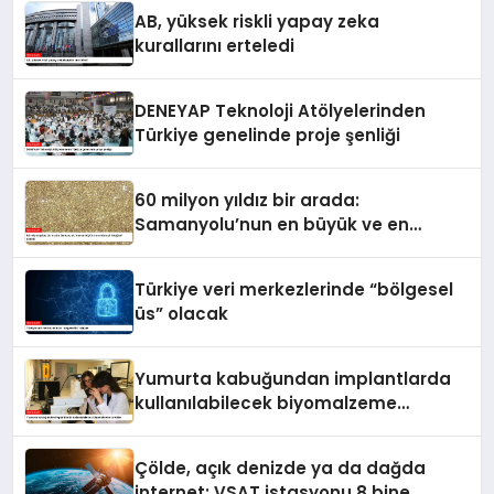
AB, yüksek riskli yapay zeka
kurallarını erteledi
DENEYAP Teknoloji Atölyelerinden
Türkiye genelinde proje şenliği
60 milyon yıldız bir arada:
Samanyolu’nun en büyük ve en
detaylı fotoğrafı çekildi
Türkiye veri merkezlerinde “bölgesel
üs” olacak
Yumurta kabuğundan implantlarda
kullanılabilecek biyomalzeme
ürettiler
Çölde, açık denizde ya da dağda
internet: VSAT istasyonu 8 bine