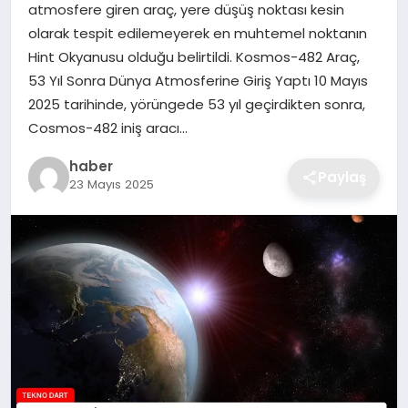
atmosfere giren araç, yere düşüş noktası kesin
EKONOMI
olarak tespit edilemeyerek en muhtemel noktanın
Hint Okyanusu olduğu belirtildi. Kosmos-482 Araç,
MAGAZIN
53 Yıl Sonra Dünya Atmosferine Giriş Yaptı 10 Mayıs
2025 tarihinde, yörüngede 53 yıl geçirdikten sonra,
OTOMOBIL
Cosmos-482 iniş aracı…
haber
TEKNOLOJI
Paylaş
23 Mayıs 2025