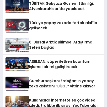
TÜBİTAK Gökyüzü Gözlem Etkinliği,
Afyonkarahisar’da yapılacak
Türkiye yapay zekada “ortak akıl”la
gelişecek
6. Ulusal Arktik Bilimsel Araştırma
Seferi başladı
ASELSAN, süper iletken kuantum
işlemci birimi geliştirecek
Cumhurbaşkanı Erdoğan’ın yapay
zeka asistanı “BİLGE” vitrine çıkıyor
Kullanıcılar internette en çok video
izledi, trafikte ilk sırayı YouTube aldı