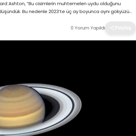
ard Ashton, “Bu cisimlerin muhtemelen uydu olduğunu
ni düşündük. Bu nedenle 2023’te üç ay boyunca aynı gökyüzü…
0 Yorum Yapıldı
Paylaş