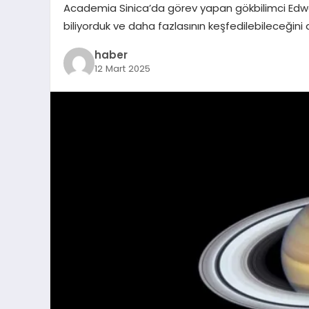
Academia Sinica’da görev yapan gökbilimci Edw
biliyorduk ve daha fazlasının keşfedilebileceği
haber
12 Mart 2025