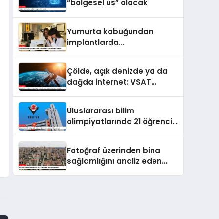
“bölgesel üs” olacak
Yumurta kabuğundan
implantlarda
kullanılabilecek
biyomalzeme ürettiler
Çölde, açık denizde ya da
dağda internet: VSAT
istasyonu 8 bine yaklaştı
Uluslararası bilim
olimpiyatlarında 21 öğrenci
madalya ve ödül kazandı
Fotoğraf üzerinden bina
sağlamlığını analiz eden
uygulama geliştirildi