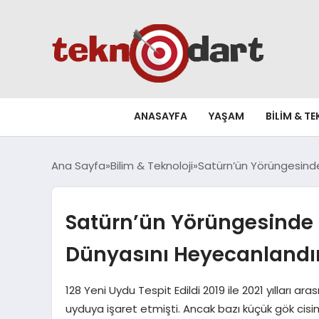
ANASAYFA
YAŞAM
BILIM & T
Ana Sayfa
Bilim & Teknoloji
Satürn’ün Yörüngesinde
Satürn’ün Yörüngesinde 
Dünyasını Heyecanlandı
128 Yeni Uydu Tespit Edildi 2019 ile 2021 yılları 
uyduya işaret etmişti. Ancak bazı küçük gök cisim