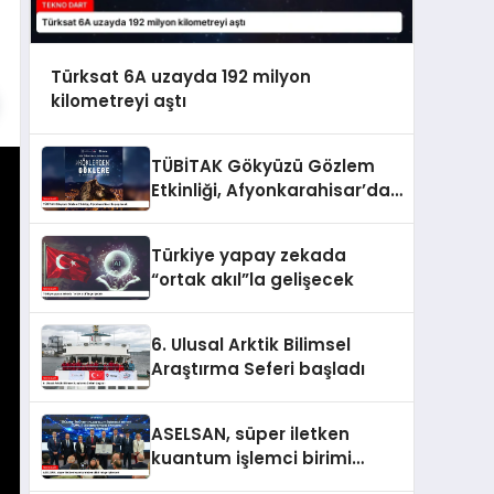
Türksat 6A uzayda 192 milyon
kilometreyi aştı
TÜBİTAK Gökyüzü Gözlem
Etkinliği, Afyonkarahisar’da
yapılacak
Türkiye yapay zekada
“ortak akıl”la gelişecek
6. Ulusal Arktik Bilimsel
Araştırma Seferi başladı
ASELSAN, süper iletken
kuantum işlemci birimi
geliştirecek