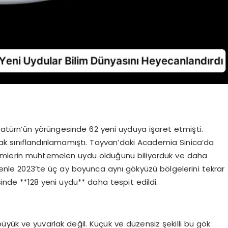
, Satürn’ün yörüngesinde 62 yeni uyduya işaret etmişti.
ak sınıflandırılamamıştı. Tayvan’daki Academia Sinica’da
simlerin muhtemelen uydu olduğunu biliyorduk ve daha
denle 2023’te üç ay boyunca aynı gökyüzü bölgelerini tekrar
inde **128 yeni uydu** daha tespit edildi.
üyük ve yuvarlak değil. Küçük ve düzensiz şekilli bu gök