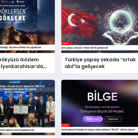
Gökyüzü Gözlem
Türkiye yapay zekada “ortak
, Afyonkarahisar’da
akıl”la gelişecek
k