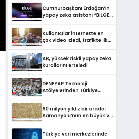
Cumhurbaşkanı Erdoğan’ın
yapay zeka asistanı “BİLGE”
vitrine çıkıyor
Kullanıcılar internette en
çok video izledi, trafikte ilk
sırayı YouTube aldı
AB, yüksek riskli yapay zeka
kurallarını erteledi
DENEYAP Teknoloji
Atölyelerinden Türkiye
genelinde proje şenliği
60 milyon yıldız bir arada:
Samanyolu’nun en büyük ve
en detaylı fotoğrafı çekildi
Türkiye veri merkezlerinde