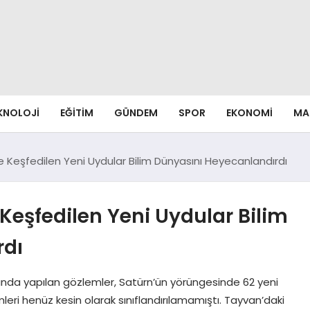
EKNOLOJI
EĞITIM
GÜNDEM
SPOR
EKONOMI
MA
 Keşfedilen Yeni Uydular Bilim Dünyasını Heyecanlandırdı
Keşfedilen Yeni Uydular Bilim
rdı
arasında yapılan gözlemler, Satürn’ün yörüngesinde 62 yeni
leri henüz kesin olarak sınıflandırılamamıştı. Tayvan’daki