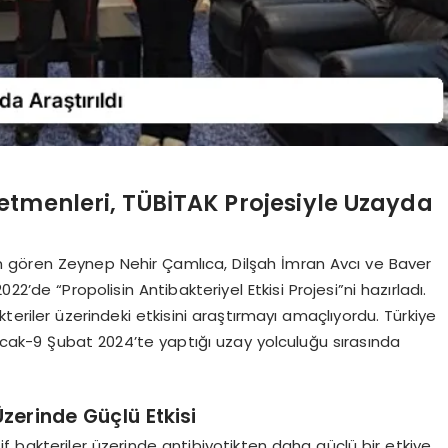
etmenleri, TÜBİTAK Projesiyle Uzayda
m gören Zeynep Nehir Çamlıca, Dilşah İmran Avcı ve Baver
2’de “Propolisin Antibakteriyel Etkisi Projesi”ni hazırladı.
teriler üzerindeki etkisini araştırmayı amaçlıyordu. Türkiye
 Ocak-9 Şubat 2024’te yaptığı uzay yolculuğu sırasında
zerinde Güçlü Etkisi
 bakteriler üzerinde antibiyotikten daha güçlü bir etkiye