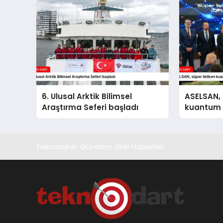
6. Ulusal Arktik Bilimsel
ASELSAN, 
Araştırma Seferi başladı
kuantum i
geliştire
Teknolojinin Gündem deki Haberleri