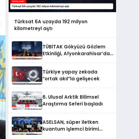
Türksat 6A uzayda 192 milyon
kilometreyi aştı
TÜBİTAK Gökyüzü Gözlem
Etkinliği, Afyonkarahisar’da
yapılacak
Türkiye yapay zekada
“ortak akıl”la gelişecek
6. Ulusal Arktik Bilimsel
Araştırma Seferi başladı
ASELSAN, süper iletken
kuantum işlemci birimi
geliştirecek