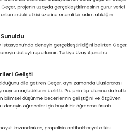
 Geçer, projenin uzayda gerçekleştirilmesinin gurur verici
 ortamındaki etkisi üzerine önemli bir adım atıldığını
 Sunuldu
 İstasyonu’nda deneyin gerçekleştirildiğini belirten Geçer,
 deneyin detaylı raporlarının Türkiye Uzay Ajansı’na
leri Gelişti
 olduğunu dile getiren Geçer, aynı zamanda Uluslararası
mayı amaçladıklarını belirtti. Projenin tıp alanına da katkı
n bilimsel düşünme becerilerinin geliştiğini ve özgüven
bu deneyin öğrenciler için büyük bir öğrenme fırsatı
boyut kazandırırken, propolisin antibakteriyel etkisi