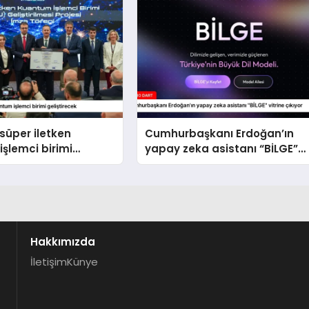
süper iletken
Cumhurbaşkanı Erdoğan’ın
şlemci birimi
yapay zeka asistanı “BİLGE”
cek
vitrine çıkıyor
Hakkımızda
İletişim
Künye