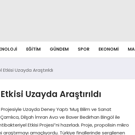
EKNOLOJI
EĞITIM
GÜNDEM
SPOR
EKONOMI
MA
 Etkisi Uzayda Araştırıldı
Etkisi Uzayda Araştırıldı
 Projesiyle Uzayda Deney Yaptı ‘Muş Bilim ve Sanat
amlıca, Dilşah İmran Avcı ve Baver Bedirhan Bingöl ile
bakteriyel Etkisi Projesi”ni hazırladı. Proje, propolisin mikro
ni araştırmayı amaçlıyordu. Türkiye finallerinde sergilenen