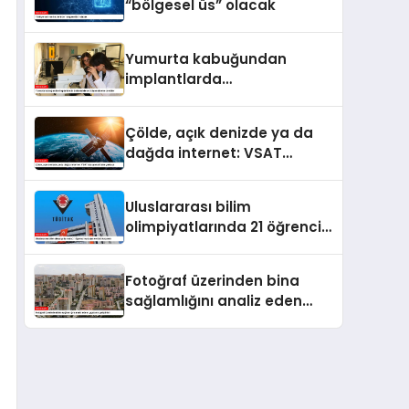
“bölgesel üs” olacak
Yumurta kabuğundan
implantlarda
kullanılabilecek
biyomalzeme ürettiler
Çölde, açık denizde ya da
dağda internet: VSAT
istasyonu 8 bine yaklaştı
Uluslararası bilim
olimpiyatlarında 21 öğrenci
madalya ve ödül kazandı
Fotoğraf üzerinden bina
sağlamlığını analiz eden
uygulama geliştirildi