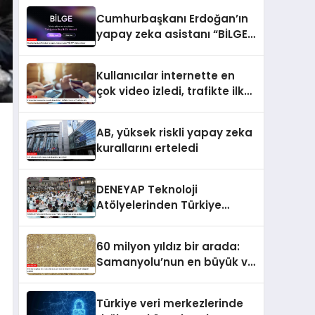
Cumhurbaşkanı Erdoğan’ın
yapay zeka asistanı “BİLGE”
vitrine çıkıyor
Kullanıcılar internette en
çok video izledi, trafikte ilk
sırayı YouTube aldı
AB, yüksek riskli yapay zeka
kurallarını erteledi
DENEYAP Teknoloji
Atölyelerinden Türkiye
genelinde proje şenliği
60 milyon yıldız bir arada:
Samanyolu’nun en büyük ve
en detaylı fotoğrafı çekildi
Türkiye veri merkezlerinde