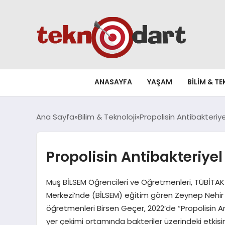
ANASAYFA
YAŞAM
BILIM & T
Ana Sayfa
Bilim & Teknoloji
Propolisin Antibakteriyel
Propolisin Antibakteriyel 
Muş BİLSEM Öğrencileri ve Öğretmenleri, TÜBİTAK
Merkezi’nde (BİLSEM) eğitim gören Zeynep Nehir Ç
öğretmenleri Birsen Geçer, 2022’de “Propolisin Anti
yer çekimi ortamında bakteriler üzerindeki etkisi