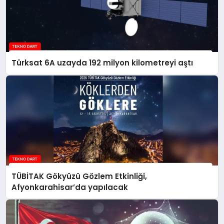
Türksat 6A uzayda 192 milyon kilometreyi aştı
TÜBİTAK Gökyüzü Gözlem Etkinliği,
Afyonkarahisar’da yapılacak