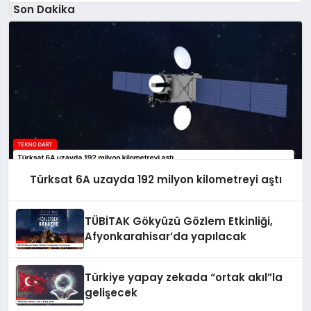
Son Dakika
Türksat 6A uzayda 192 milyon kilometreyi aştı
TÜBİTAK Gökyüzü Gözlem Etkinliği,
Afyonkarahisar’da yapılacak
Türkiye yapay zekada “ortak akıl”la
gelişecek