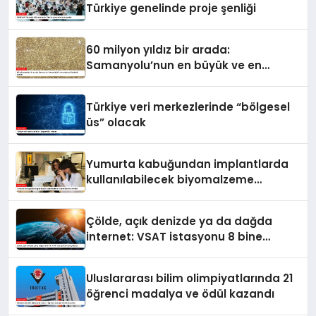
Türkiye genelinde proje şenliği
60 milyon yıldız bir arada:
Samanyolu’nun en büyük ve en
detaylı fotoğrafı çekildi
Türkiye veri merkezlerinde “bölgesel
üs” olacak
Yumurta kabuğundan implantlarda
kullanılabilecek biyomalzeme
ürettiler
Çölde, açık denizde ya da dağda
internet: VSAT istasyonu 8 bine
yaklaştı
Uluslararası bilim olimpiyatlarında 21
öğrenci madalya ve ödül kazandı