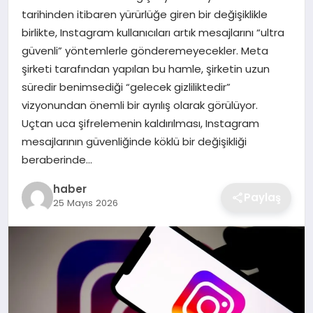
tarihinden itibaren yürürlüğe giren bir değişiklikle
EKONOMI
birlikte, Instagram kullanıcıları artık mesajlarını “ultra
güvenli” yöntemlerle gönderemeyecekler. Meta
MAGAZIN
şirketi tarafından yapılan bu hamle, şirketin uzun
süredir benimsediği “gelecek gizliliktedir”
OTOMOBIL
vizyonundan önemli bir ayrılış olarak görülüyor.
Uçtan uca şifrelemenin kaldırılması, Instagram
TEKNOLOJI
mesajlarının güvenliğinde köklü bir değişikliği
beraberinde…
haber
Paylaş
25 Mayıs 2026