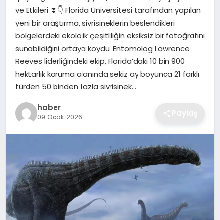
ve Etkileri ⏬👇 Florida Üniversitesi tarafından yapılan
EKONOMI
yeni bir araştırma, sivrisineklerin beslendikleri
bölgelerdeki ekolojik çeşitliliğin eksiksiz bir fotoğrafını
MAGAZIN
sunabildiğini ortaya koydu. Entomolog Lawrence
Reeves liderliğindeki ekip, Florida’daki 10 bin 900
OTOMOBIL
hektarlık koruma alanında sekiz ay boyunca 21 farklı
türden 50 binden fazla sivrisinek…
TEKNOLOJI
haber
Paylaş
09 Ocak 2026