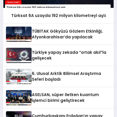
Türksat 6A uzayda 192 milyon kilometreyi aştı
TÜBİTAK Gökyüzü Gözlem Etkinliği,
Afyonkarahisar’da yapılacak
Türkiye yapay zekada “ortak akıl”la
gelişecek
6. Ulusal Arktik Bilimsel Araştırma
Seferi başladı
ASELSAN, süper iletken kuantum
işlemci birimi geliştirecek
Cumhurbaşkanı Erdoğan’ın yapay