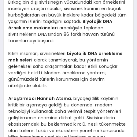
Birkaç bin dişi sivrisineğin vücudundaki kan örneklerini
inceleyen araştırmacılar, sivrisinek kanının en küçük
kurbağalardan en büyük ineklere kadar bölgedeki tüm
yaşamın izlerini taşıdığını saptadı.
Biyolojik DNA
örnekleme makineleri
aracılığıyla toplanan
sivrisineklerin DNA’sından 86 farklı hayvan türünü
tanımlamayı başardı.
Bilim insanları, sivrisinekleri
biyolojik DNA örnekleme
makineleri
olarak tanımlayarak, bu yöntemin
geleneksel saha araştırmaları kadar etkili sonuçlar
verdiğini belirtti. Modern örnekleme yöntemi,
günümüzdeki türlerin korunması için devrim
niteliğinde olabilir.
Araştırmacı Hannah Atsma
, biyoçeşitlilik kaybının
kritik bir aşamaya geldiği bu dönemde, modern
teknolojiyi kullanarak daha verimli tespit yöntemleri
geliştirmenin önemine dikkat çekti. Sivrisineklerin
ekosistemdeki bu beklenmedik rolü, nesli tükenmekte
olan türlerin takibi ve ekosistem yönetimi konusunda
bilim insanlarına yeni bir yol haritası sunuyor.