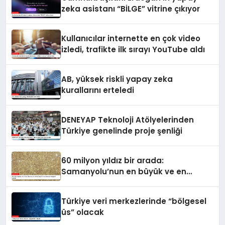
zeka asistanı “BİLGE” vitrine çıkıyor
Kullanıcılar internette en çok video
izledi, trafikte ilk sırayı YouTube aldı
AB, yüksek riskli yapay zeka
kurallarını erteledi
DENEYAP Teknoloji Atölyelerinden
Türkiye genelinde proje şenliği
60 milyon yıldız bir arada:
Samanyolu’nun en büyük ve en
detaylı fotoğrafı çekildi
Türkiye veri merkezlerinde “bölgesel
üs” olacak