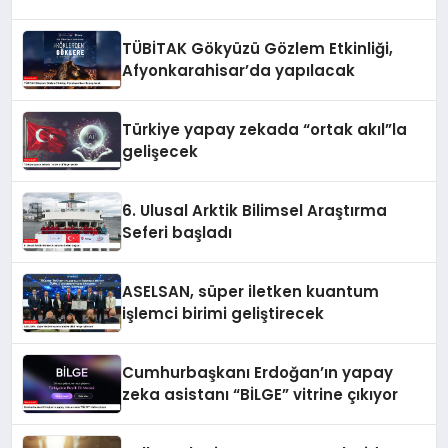
TÜBİTAK Gökyüzü Gözlem Etkinliği,
Afyonkarahisar’da yapılacak
Türkiye yapay zekada “ortak akıl”la
gelişecek
6. Ulusal Arktik Bilimsel Araştırma
Seferi başladı
ASELSAN, süper iletken kuantum
işlemci birimi geliştirecek
Cumhurbaşkanı Erdoğan’ın yapay
zeka asistanı “BİLGE” vitrine çıkıyor