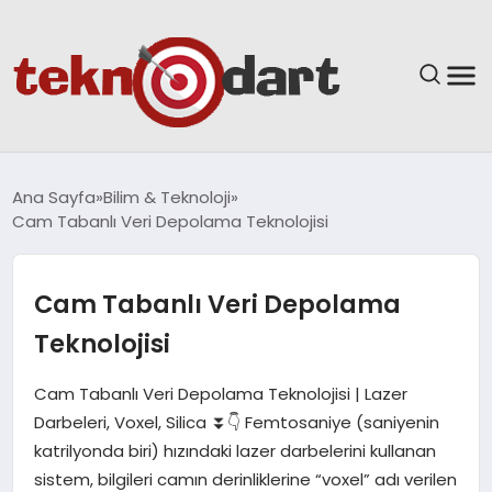
ANASAYFA
Ana Sayfa
Bilim & Teknoloji
Cam Tabanlı Veri Depolama Teknolojisi
YAŞAM
BILIM & TEKNOLOJI
Cam Tabanlı Veri Depolama
Teknolojisi
EĞITIM
Cam Tabanlı Veri Depolama Teknolojisi | Lazer
GÜNDEM
Darbeleri, Voxel, Silica ⏬👇 Femtosaniye (saniyenin
katrilyonda biri) hızındaki lazer darbelerini kullanan
SPOR
sistem, bilgileri camın derinliklerine “voxel” adı verilen