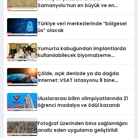
Samanyolu’nun en büyük ve en
detaylı fotoğrafı çekildi
Türkiye veri merkezlerinde “bölgesel
üs” olacak
Yumurta kabuğundan implantlarda
kullanılabilecek biyomalzeme
ürettiler
Çölde, açık denizde ya da dağda
internet: VSAT istasyonu 8 bine
yaklaştı
Uluslararası bilim olimpiyatlarında 21
öğrenci madalya ve ödül kazandı
Fotoğraf üzerinden bina sağlamlığını
analiz eden uygulama geliştirildi