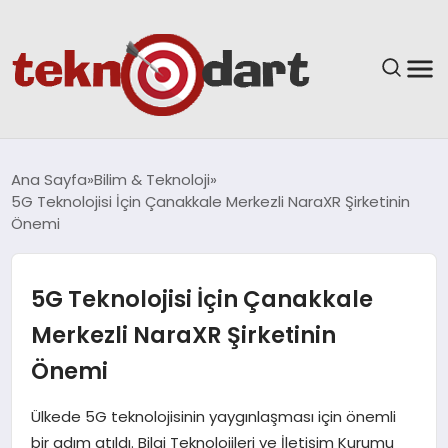
ANASAYFA
Ana Sayfa
Bilim & Teknoloji
5G Teknolojisi İçin Çanakkale Merkezli NaraXR Şirketinin
YAŞAM
Önemi
BILIM & TEKNOLOJI
5G Teknolojisi İçin Çanakkale
EĞITIM
Merkezli NaraXR Şirketinin
Önemi
GÜNDEM
Ülkede 5G teknolojisinin yaygınlaşması için önemli
SPOR
bir adım atıldı. Bilgi Teknolojileri ve İletişim Kurumu