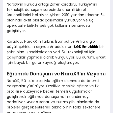
NaraXR’ın kurucu ortağı Zafer Karadayı, Türkiye’nin
teknolojik dönüşüm sürecinde önemli bir rol
üstlendiklerini belirtiyor. Şirket, 2019 yılından itibaren 5G
alanında aktif olarak çalışmalar yürütüyor ve üç
operatörle birlikte pek çok kullanım senaryosu
geliştiriyor.
Karadayı, NaraXR’ın farkını, İstanbul ve Ankara gibi
büyük şehirlerin dışında Anadolu’nun
SGK Emeklilik
bir
şehri olan Çanakkale’den yerli 5G teknolojileri için
çalışmalar yapması olarak vurguluyor. Bu durum, şirket
için büyük bir gurur kaynağı oluşturuyor.
Eğitimde Dönüşüm ve NaraXR’ın Vizyonu
NaraXR, 5G teknolojisiyle eğitim alanında da önemli
çalışmalar yürütüyor. Özellikle mesleki eğitim ve ilk
orta-lise düzeyinde beceri temelli uygulamalar
geliştirerek eğitimde dönüşümü hızlandırmayı
hedefliyor. Ayrıca sanat ve turizm gibi alanlarda da
projeler gerçekleştirerek teknolojinin farklı sektörlere
entegrasyonunu sağlıyor.