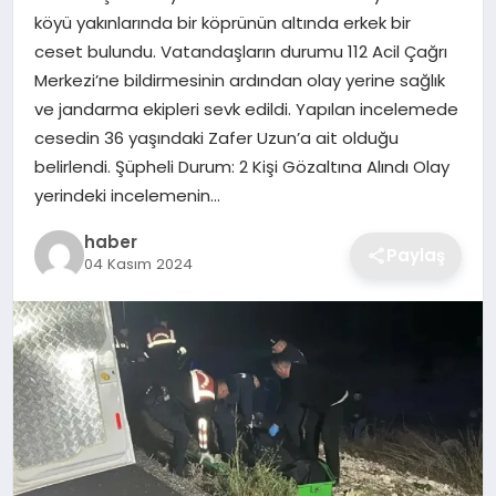
köyü yakınlarında bir köprünün altında erkek bir
EKONOMI
ceset bulundu. Vatandaşların durumu 112 Acil Çağrı
Merkezi’ne bildirmesinin ardından olay yerine sağlık
MAGAZIN
ve jandarma ekipleri sevk edildi. Yapılan incelemede
cesedin 36 yaşındaki Zafer Uzun’a ait olduğu
OTOMOBIL
belirlendi. Şüpheli Durum: 2 Kişi Gözaltına Alındı Olay
yerindeki incelemenin…
TEKNOLOJI
haber
Paylaş
04 Kasım 2024