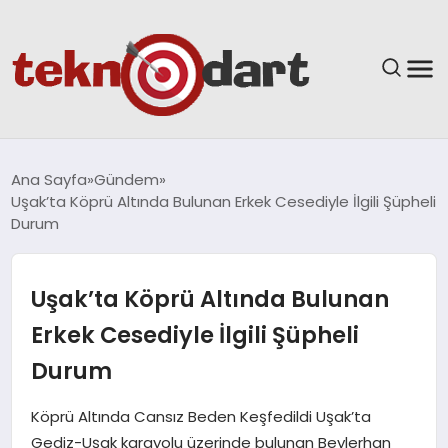
ANASAYFA
Ana Sayfa
Gündem
Uşak’ta Köprü Altında Bulunan Erkek Cesediyle İlgili Şüpheli
YAŞAM
Durum
BILIM & TEKNOLOJI
Uşak’ta Köprü Altında Bulunan
EĞITIM
Erkek Cesediyle İlgili Şüpheli
Durum
GÜNDEM
Köprü Altında Cansız Beden Keşfedildi Uşak’ta
SPOR
Gediz-Uşak karayolu üzerinde bulunan Beylerhan