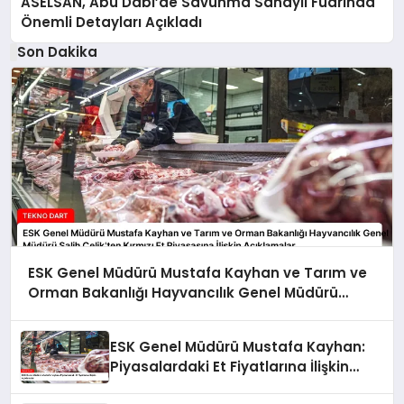
ASELSAN, Abu Dabi’de Savunma Sanayii Fuarında
Önemli Detayları Açıkladı
Son Dakika
ESK Genel Müdürü Mustafa Kayhan ve Tarım ve
Orman Bakanlığı Hayvancılık Genel Müdürü
Salih Çelik’ten Kırmızı Et Piyasasına İlişkin
Açıklamalar
ESK Genel Müdürü Mustafa Kayhan:
Piyasalardaki Et Fiyatlarına İlişkin
Açıklamalar