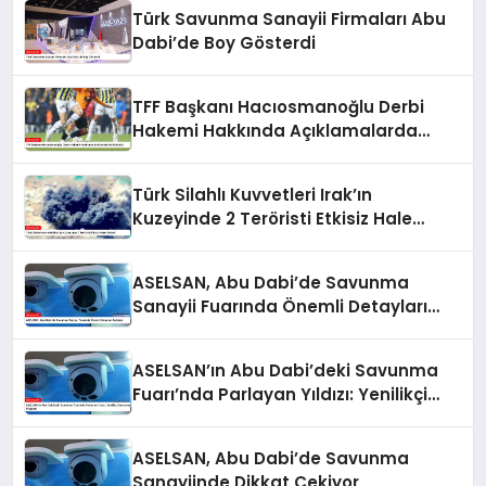
Türk Savunma Sanayii Firmaları Abu
Dabi’de Boy Gösterdi
TFF Başkanı Hacıosmanoğlu Derbi
Hakemi Hakkında Açıklamalarda
Bulundu
Türk Silahlı Kuvvetleri Irak’ın
Kuzeyinde 2 Teröristi Etkisiz Hale
Getirdi
ASELSAN, Abu Dabi’de Savunma
Sanayii Fuarında Önemli Detayları
Açıkladı
ASELSAN’ın Abu Dabi’deki Savunma
Fuarı’nda Parlayan Yıldızı: Yenilikçi
Savunma Projeleri
ASELSAN, Abu Dabi’de Savunma
Sanayiinde Dikkat Çekiyor