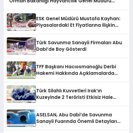
Orman Bakanlığı Hayvancılık Genel Müdürü
Salih Çelik’ten Kırmızı Et Piyasasına İlişkin
Açıklamalar
ESK Genel Müdürü Mustafa Kayhan:
Piyasalardaki Et Fiyatlarına İlişkin
Açıklamalar
Türk Savunma Sanayii Firmaları Abu
Dabi’de Boy Gösterdi
TFF Başkanı Hacıosmanoğlu Derbi
Hakemi Hakkında Açıklamalarda
Bulundu
Türk Silahlı Kuvvetleri Irak’ın
Kuzeyinde 2 Teröristi Etkisiz Hale
Getirdi
ASELSAN, Abu Dabi’de Savunma
Sanayii Fuarında Önemli Detayları
Açıkladı