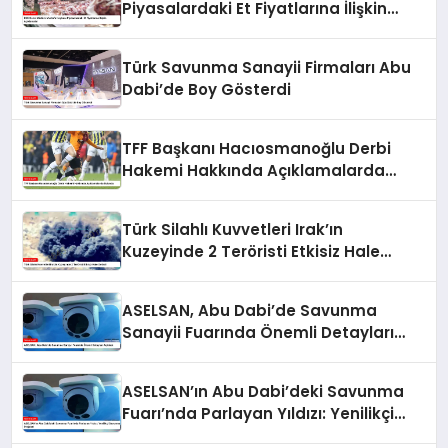
Piyasalardaki Et Fiyatlarına İlişkin
Açıklamalar
Türk Savunma Sanayii Firmaları Abu
Dabi’de Boy Gösterdi
TFF Başkanı Hacıosmanoğlu Derbi
Hakemi Hakkında Açıklamalarda
Bulundu
Türk Silahlı Kuvvetleri Irak’ın
Kuzeyinde 2 Teröristi Etkisiz Hale
Getirdi
ASELSAN, Abu Dabi’de Savunma
Sanayii Fuarında Önemli Detayları
Açıkladı
ASELSAN’ın Abu Dabi’deki Savunma
Fuarı’nda Parlayan Yıldızı: Yenilikçi
Savunma Projeleri