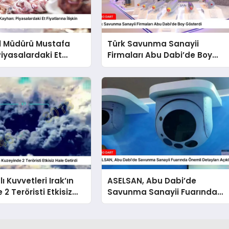
l Müdürü Mustafa
Türk Savunma Sanayii
iyasalardaki Et
Firmaları Abu Dabi’de Boy
a İlişkin Açıklamalar
Gösterdi
lı Kuvvetleri Irak’ın
ASELSAN, Abu Dabi’de
2 Teröristi Etkisiz
Savunma Sanayii Fuarında
rdi
Önemli Detayları Açıkladı