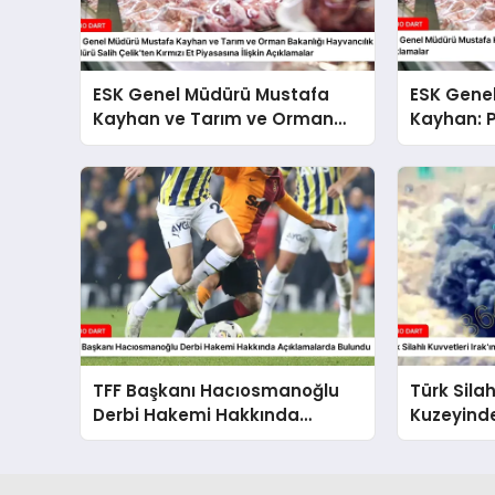
ESK Genel Müdürü Mustafa
ESK Gene
Kayhan ve Tarım ve Orman
Kayhan: P
Bakanlığı Hayvancılık Genel
Fiyatların
Müdürü Salih Çelik’ten Kırmızı
Et Piyasasına İlişkin
Açıklamalar
TFF Başkanı Hacıosmanoğlu
Türk Silah
Derbi Hakemi Hakkında
Kuzeyinde 
Açıklamalarda Bulundu
Hale Geti