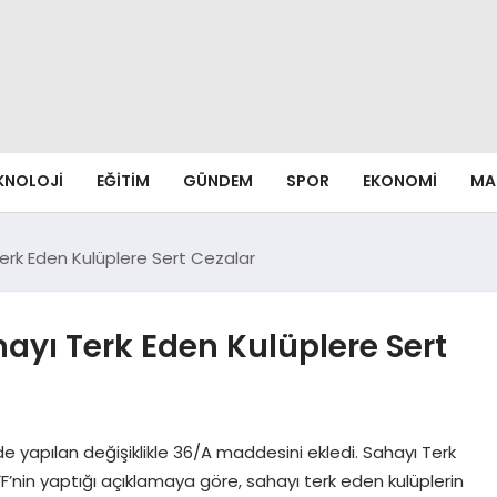
EKNOLOJI
EĞITIM
GÜNDEM
SPOR
EKONOMI
MA
Terk Eden Kulüplere Sert Cezalar
hayı Terk Eden Kulüplere Sert
 yapılan değişiklikle 36/A maddesini ekledi. Sahayı Terk
F’nin yaptığı açıklamaya göre, sahayı terk eden kulüplerin