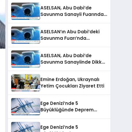
ASELSAN, Abu Dabi’de
Savunma Sanayii Fuarında
Önemli Detayları Açıkladı
ASELSAN’ın Abu Dabi’deki
Savunma Fuarı’nda
Parlayan Yıldızı: Yenilikçi
Savunma Projeleri
ASELSAN, Abu Dabi’de
Savunma Sanayiinde Dikkat
Çekiyor
Emine Erdoğan, Ukraynalı
Yetim Çocukları Ziyaret Etti
Ege Denizi’nde 5
Büyüklüğünde Deprem
Kaydedildi
Ege Denizi’nde 5