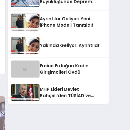
Büyüklüğünde Deprem
Kaydedildi
Ayrıntılar Geliyor: Yeni
iPhone Modeli Tanıtıldı!
Yakında Geliyor: Ayrıntılar
Emine Erdoğan Kadın
Girişimcileri Övdü
MHP Lideri Devlet
Bahçeli’den TÜSİAD ve
Muhalefet Açıklaması