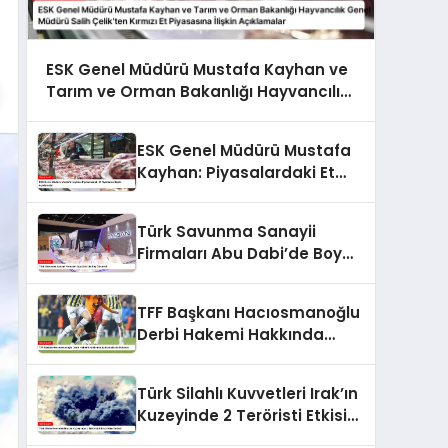
ESK Genel Müdürü Mustafa Kayhan ve
Tarım ve Orman Bakanlığı Hayvancılık
Genel Müdürü Salih Çelik’ten Kırmızı Et
Piyasasına İlişkin Açıklamalar
ESK Genel Müdürü Mustafa
Kayhan: Piyasalardaki Et
Fiyatlarına İlişkin
Açıklamalar
Türk Savunma Sanayii
Firmaları Abu Dabi’de Boy
Gösterdi
TFF Başkanı Hacıosmanoğlu
Derbi Hakemi Hakkında
Açıklamalarda Bulundu
Türk Silahlı Kuvvetleri Irak’ın
Kuzeyinde 2 Teröristi Etkisiz
Hale Getirdi