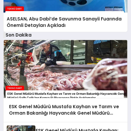
ASELSAN, Abu Dabi’de Savunma Sanayii Fuarında
Önemli Detayları Açıkladı
Son Dakika
ESK Genel Müdürü Mustafa Kayhan ve Tarım ve
Orman Bakanlığı Hayvancılık Genel Müdürü
Salih Çelik’ten Kırmızı Et Piyasasına İlişkin
Açıklamalar
ESK Genel Müdürü Mustafa Kayhan: