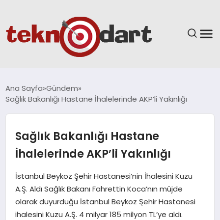
ANASAYFA
Ana Sayfa
Gündem
Sağlık Bakanlığı Hastane İhalelerinde AKP’li Yakınlığı
YAŞAM
BILIM & TEKNOLOJI
Sağlık Bakanlığı Hastane
İhalelerinde AKP’li Yakınlığı
EĞITIM
İstanbul Beykoz Şehir Hastanesi’nin İhalesini Kuzu
GÜNDEM
A.Ş. Aldı Sağlık Bakanı Fahrettin Koca’nın müjde
olarak duyurduğu İstanbul Beykoz Şehir Hastanesi
SPOR
ihalesini Kuzu A.Ş. 4 milyar 185 milyon TL’ye aldı.