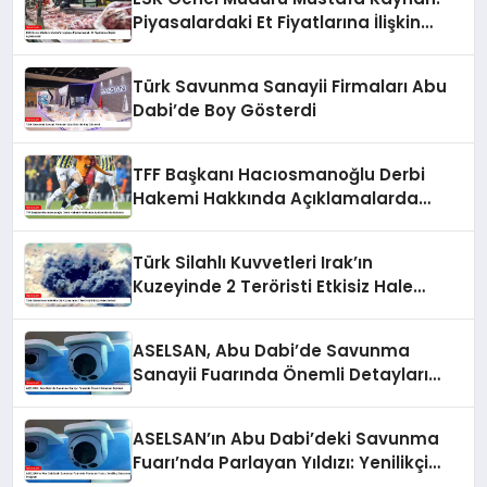
Piyasalardaki Et Fiyatlarına İlişkin
Açıklamalar
Türk Savunma Sanayii Firmaları Abu
Dabi’de Boy Gösterdi
TFF Başkanı Hacıosmanoğlu Derbi
Hakemi Hakkında Açıklamalarda
Bulundu
Türk Silahlı Kuvvetleri Irak’ın
Kuzeyinde 2 Teröristi Etkisiz Hale
Getirdi
ASELSAN, Abu Dabi’de Savunma
Sanayii Fuarında Önemli Detayları
Açıkladı
ASELSAN’ın Abu Dabi’deki Savunma
Fuarı’nda Parlayan Yıldızı: Yenilikçi
Savunma Projeleri