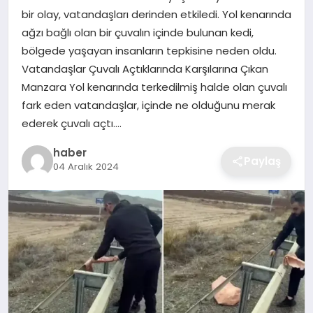
bir olay, vatandaşları derinden etkiledi. Yol kenarında
EKONOMI
ağzı bağlı olan bir çuvalın içinde bulunan kedi,
bölgede yaşayan insanların tepkisine neden oldu.
MAGAZIN
Vatandaşlar Çuvalı Açtıklarında Karşılarına Çıkan
Manzara Yol kenarında terkedilmiş halde olan çuvalı
OTOMOBIL
fark eden vatandaşlar, içinde ne olduğunu merak
ederek çuvalı açtı….
TEKNOLOJI
haber
Paylaş
04 Aralık 2024