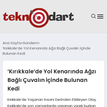
ANASAYFA
Ana Sayfa
Gündem
‘Kırıkkale’de Yol Kenarında Ağzı Bağlı Çuvalın İçinde
YAŞAM
Bulunan Kedi
BILIM & TEKNOLOJI
‘Kırıkkale’de Yol Kenarında Ağzı
EĞITIM
Bağlı Çuvalın İçinde Bulunan
Kedi
GÜNDEM
Kırıkkale’de Yaşanan İnsanı Derinden Etkileyen Olay
SPOR
Kırıkkale’de son zamanlarda yaşanan yürek burkan