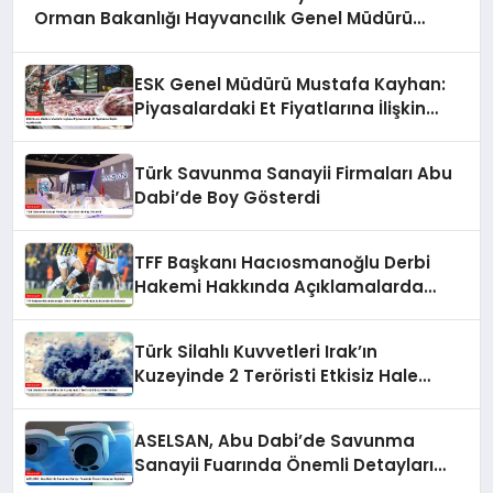
Orman Bakanlığı Hayvancılık Genel Müdürü
Salih Çelik’ten Kırmızı Et Piyasasına İlişkin
Açıklamalar
ESK Genel Müdürü Mustafa Kayhan:
Piyasalardaki Et Fiyatlarına İlişkin
Açıklamalar
Türk Savunma Sanayii Firmaları Abu
Dabi’de Boy Gösterdi
TFF Başkanı Hacıosmanoğlu Derbi
Hakemi Hakkında Açıklamalarda
Bulundu
Türk Silahlı Kuvvetleri Irak’ın
Kuzeyinde 2 Teröristi Etkisiz Hale
Getirdi
ASELSAN, Abu Dabi’de Savunma
Sanayii Fuarında Önemli Detayları
Açıkladı