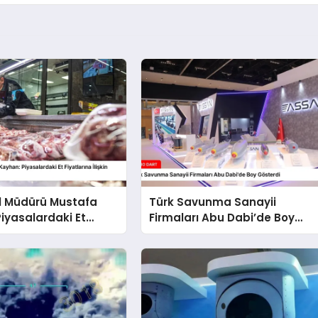
l Müdürü Mustafa
Türk Savunma Sanayii
iyasalardaki Et
Firmaları Abu Dabi’de Boy
a İlişkin Açıklamalar
Gösterdi