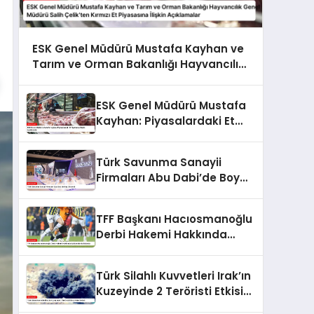
ESK Genel Müdürü Mustafa Kayhan ve
Tarım ve Orman Bakanlığı Hayvancılık
Genel Müdürü Salih Çelik’ten Kırmızı Et
Piyasasına İlişkin Açıklamalar
ESK Genel Müdürü Mustafa
Kayhan: Piyasalardaki Et
Fiyatlarına İlişkin
Açıklamalar
Türk Savunma Sanayii
Firmaları Abu Dabi’de Boy
Gösterdi
TFF Başkanı Hacıosmanoğlu
Derbi Hakemi Hakkında
Açıklamalarda Bulundu
Türk Silahlı Kuvvetleri Irak’ın
Kuzeyinde 2 Teröristi Etkisiz
Hale Getirdi