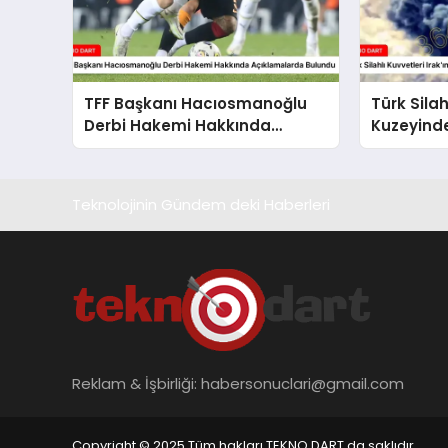
TFF Başkanı Hacıosmanoğlu
Türk Silah
Derbi Hakemi Hakkında
Kuzeyinde 
Açıklamalarda Bulundu
Hale Geti
Teknolojinin Gündem deki Haberleri
Reklam & İşbirliği:
habersonuclari@gmail.com
Copyright © 2025 Tüm hakları TEKNO DART da saklıdır.