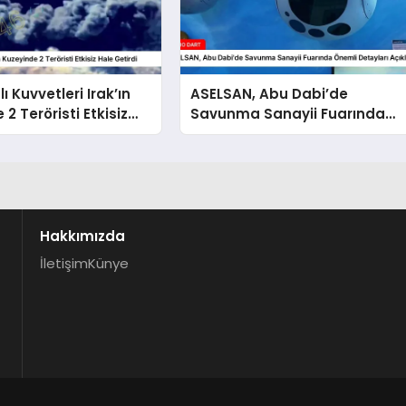
lı Kuvvetleri Irak’ın
ASELSAN, Abu Dabi’de
2 Teröristi Etkisiz
Savunma Sanayii Fuarında
rdi
Önemli Detayları Açıkladı
Hakkımızda
İletişim
Künye