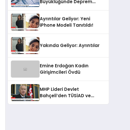
Büyüklüğünde Deprem
Kaydedildi
Ayrıntılar Geliyor: Yeni
iPhone Modeli Tanıtıldı!
Yakında Geliyor: Ayrıntılar
Emine Erdoğan Kadın
Girişimcileri Övdü
MHP Lideri Devlet
Bahçeli’den TÜSİAD ve
Muhalefet Açıklaması