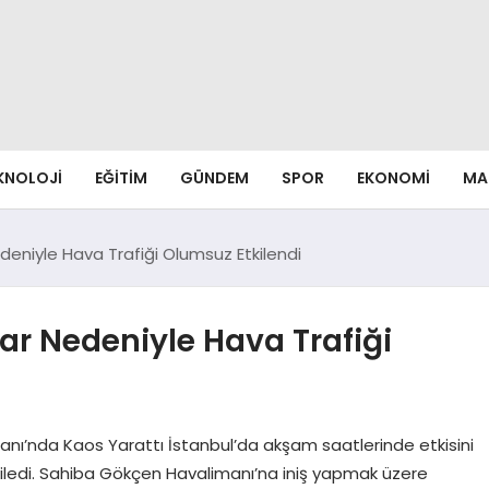
EKNOLOJI
EĞITIM
GÜNDEM
SPOR
EKONOMI
MA
deniyle Hava Trafiği Olumsuz Etkilendi
gar Nedeniyle Hava Trafiği
anı’nda Kaos Yarattı İstanbul’da akşam saatlerinde etkisini
tkiledi. Sahiba Gökçen Havalimanı’na iniş yapmak üzere