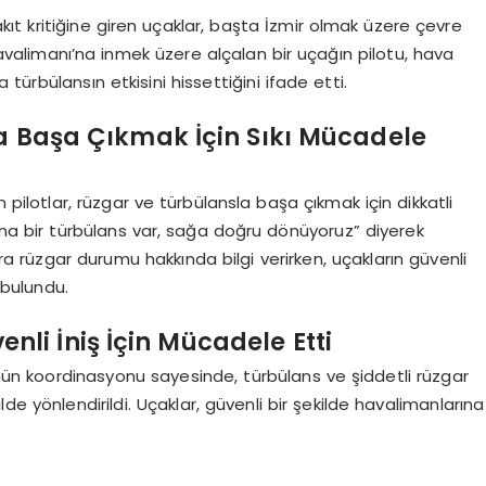
kıt kritiğine giren uçaklar, başta İzmir olmak üzere çevre
avalimanı’na inmek üzere alçalan bir uçağın pilotu, hava
a türbülansın etkisini hissettiğini ifade etti.
la Başa Çıkmak İçin Sıkı Mücadele
an pilotlar, rüzgar ve türbülansla başa çıkmak için dikkatli
Fena bir türbülans var, sağa doğru dönüyoruz” diyerek
ara rüzgar durumu hakkında bilgi verirken, uçakların güvenli
 bulundu.
li İniş İçin Mücadele Etti
lünün koordinasyonu sayesinde, türbülans ve şiddetli rüzgar
de yönlendirildi. Uçaklar, güvenli bir şekilde havalimanlarına