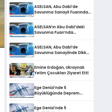
ASELSAN, Abu Dabi’de
Savunma Sanayii Fuarında
Önemli Detayları Açıkladı
ASELSAN’ın Abu Dabi’deki
Savunma Fuarı’nda
Parlayan Yıldızı: Yenilikçi
Savunma Projeleri
ASELSAN, Abu Dabi’de
Savunma Sanayiinde Dikkat
Çekiyor
Emine Erdoğan, Ukraynalı
Yetim Çocukları Ziyaret Etti
Ege Denizi’nde 5
Büyüklüğünde Deprem
Kaydedildi
Ege Denizi’nde 5