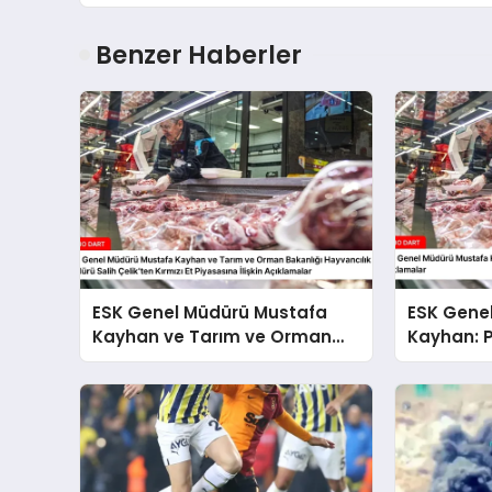
Benzer Haberler
ESK Genel Müdürü Mustafa
ESK Gene
Kayhan ve Tarım ve Orman
Kayhan: P
Bakanlığı Hayvancılık Genel
Fiyatların
Müdürü Salih Çelik’ten Kırmızı
Et Piyasasına İlişkin
Açıklamalar