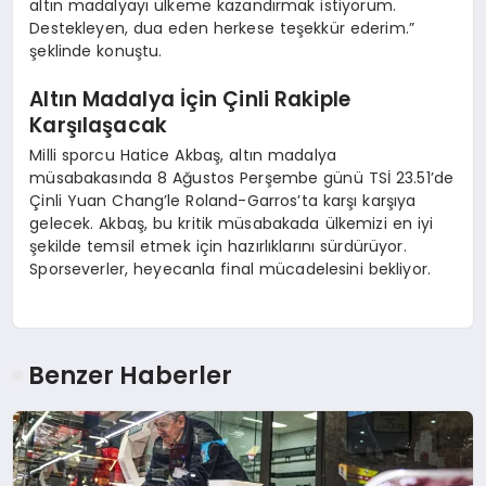
altın madalyayı ülkeme kazandırmak istiyorum.
Destekleyen, dua eden herkese teşekkür ederim.”
şeklinde konuştu.
Altın Madalya İçin Çinli Rakiple
Karşılaşacak
Milli sporcu Hatice Akbaş, altın madalya
müsabakasında 8 Ağustos Perşembe günü TSİ 23.51’de
Çinli Yuan Chang’le Roland-Garros’ta karşı karşıya
gelecek. Akbaş, bu kritik müsabakada ülkemizi en iyi
şekilde temsil etmek için hazırlıklarını sürdürüyor.
Sporseverler, heyecanla final mücadelesini bekliyor.
Benzer Haberler