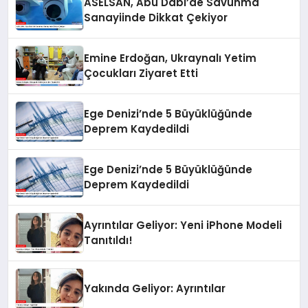
ASELSAN, Abu Dabi’de Savunma
Sanayiinde Dikkat Çekiyor
Emine Erdoğan, Ukraynalı Yetim
Çocukları Ziyaret Etti
Ege Denizi’nde 5 Büyüklüğünde
Deprem Kaydedildi
Ege Denizi’nde 5 Büyüklüğünde
Deprem Kaydedildi
Ayrıntılar Geliyor: Yeni iPhone Modeli
Tanıtıldı!
Yakında Geliyor: Ayrıntılar