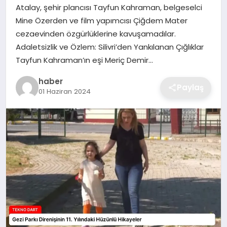
Atalay, şehir plancısı Tayfun Kahraman, belgeselci
EKONOMI
Mine Özerden ve film yapımcısı Çiğdem Mater
cezaevinden özgürlüklerine kavuşamadılar.
MAGAZIN
Adaletsizlik ve Özlem: Silivri’den Yankılanan Çığlıklar
Tayfun Kahraman’ın eşi Meriç Demir…
OTOMOBIL
haber
Paylaş
01 Haziran 2024
TEKNOLOJI