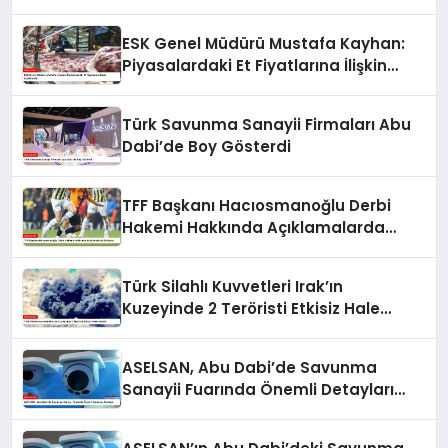
Salih Çelik’ten Kırmızı Et Piyasasına İlişkin
Açıklamalar
ESK Genel Müdürü Mustafa Kayhan:
Piyasalardaki Et Fiyatlarına İlişkin
Açıklamalar
Türk Savunma Sanayii Firmaları Abu
Dabi’de Boy Gösterdi
TFF Başkanı Hacıosmanoğlu Derbi
Hakemi Hakkında Açıklamalarda
Bulundu
Türk Silahlı Kuvvetleri Irak’ın
Kuzeyinde 2 Teröristi Etkisiz Hale
Getirdi
ASELSAN, Abu Dabi’de Savunma
Sanayii Fuarında Önemli Detayları
Açıkladı