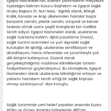
Egepol Hastaneleri’nin, istikrarlı yatırımlarının meyvesini
topladığını belirten Kurucu Başhekim ve Egepol Sağlık
Grubu Başkanı Dr. Nuri Nasır, “Ağırlıklı olarak, Birleşik
Krallık, Kanada ve Arap ülkelerinden hastalar başta
bariyatrik cerrahi, plastik cerrahi, ortopedi ve kanser
tedavisi olmak üzere çeşitli branşlarda bizi özellikle
tercih ediyor. Egepol Hastaneleri olarak, uluslararası
sağlık fuarlarına katılım, dijital pazarlama (meta),
sağlık turizmi acenteleri ve yurt dışındaki sağlık
kuruluşları ile işbirliği, uluslararası sertifikasyon ve
akreditasyon, hasta referansları ve yorumlarıyla çok
dilli iletişimi kullanıyoruz. Düzenli olarak
gerçekleştirdiğimiz roadshow etkinlikleriyle tanıtım
faaliyetlerimizi güçlendiriyoruz. Bu stratejilerle, Egepol
Hastaneleri olarak uluslararası bilinirliğimizi artırıyor ve
yabancı hastaların tercih ettiği bir sağlık köprüsü
olmayı sürdürüyoruz” diye konuştu.
Sağlık turizminde yeni hedef pazarları arasında Kuzey
Afrika ve Güney Amerika bölgeleriyle ABD’nin