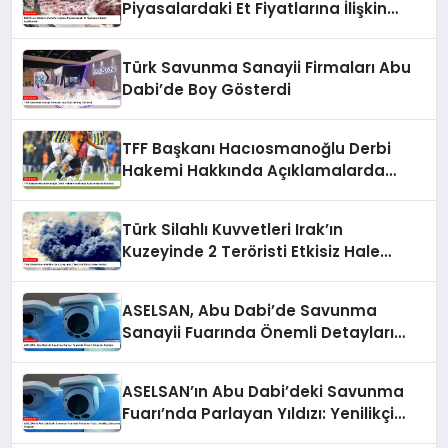
Piyasalardaki Et Fiyatlarına İlişkin
Açıklamalar
Türk Savunma Sanayii Firmaları Abu
Dabi’de Boy Gösterdi
TFF Başkanı Hacıosmanoğlu Derbi
Hakemi Hakkında Açıklamalarda
Bulundu
Türk Silahlı Kuvvetleri Irak’ın
Kuzeyinde 2 Teröristi Etkisiz Hale
Getirdi
ASELSAN, Abu Dabi’de Savunma
Sanayii Fuarında Önemli Detayları
Açıkladı
ASELSAN’ın Abu Dabi’deki Savunma
Fuarı’nda Parlayan Yıldızı: Yenilikçi
Savunma Projeleri