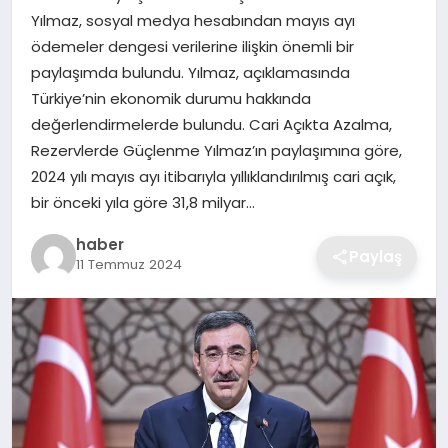
Yılmaz, sosyal medya hesabından mayıs ayı
EKONOMI
ödemeler dengesi verilerine ilişkin önemli bir
paylaşımda bulundu. Yılmaz, açıklamasında
MAGAZIN
Türkiye’nin ekonomik durumu hakkında
değerlendirmelerde bulundu. Cari Açıkta Azalma,
OTOMOBIL
Rezervlerde Güçlenme Yılmaz’ın paylaşımına göre,
2024 yılı mayıs ayı itibarıyla yıllıklandırılmış cari açık,
TEKNOLOJI
bir önceki yıla göre 31,8 milyar…
haber
Paylaş
11 Temmuz 2024