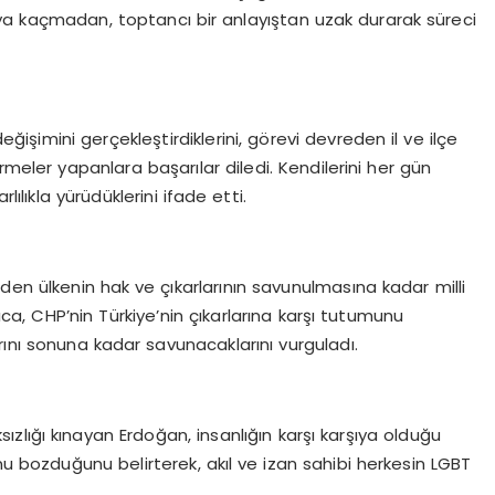
olaya kaçmadan, toptancı bir anlayıştan uzak durarak süreci
ı
eğişimini gerçekleştirdiklerini, görevi devreden il ve ilçe
meler yapanlara başarılar diledi. Kendilerini her gün
ılıkla yürüdüklerini ifade etti.
n ülkenin hak ve çıkarlarının savunulmasına kadar milli
ıca, CHP’nin Türkiye’nin çıkarlarına karşı tutumunu
larını sonuna kadar savunacaklarını vurguladı.
sızlığı kınayan Erdoğan, insanlığın karşı karşıya olduğu
nu bozduğunu belirterek, akıl ve izan sahibi herkesin LGBT