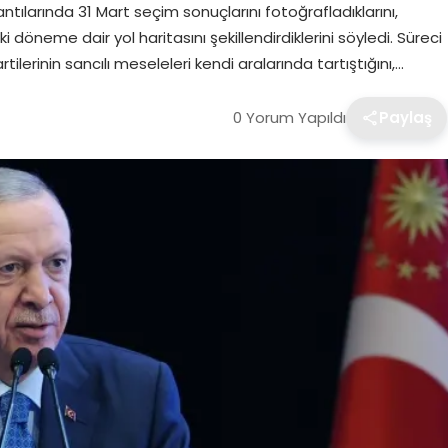
ntılarında 31 Mart seçim sonuçlarını fotoğrafladıklarını,
döneme dair yol haritasını şekillendirdiklerini söyledi. Süreci
lerinin sancılı meseleleri kendi aralarında tartıştığını,…
0 Yorum Yapıldı
Paylaş