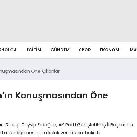
EKNOLOJI
EĞITIM
GÜNDEM
SPOR
EKONOMI
MA
nuşmasından Öne Çıkanlar
’ın Konuşmasından Öne
ı Recep Tayyip Erdoğan, AK Parti Genişletilmiş İl Başkanları
a verdiği mesajlara kulak verdiklerini belirtti.