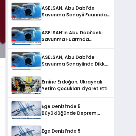
ASELSAN, Abu Dabi’de
Savunma Sanayii Fuarında
Önemli Detayları Açıkladı
ASELSAN’ın Abu Dabi’deki
Savunma Fuarı’nda
Parlayan Yıldızı: Yenilikçi
Savunma Projeleri
ASELSAN, Abu Dabi’de
Savunma Sanayiinde Dikkat
Çekiyor
Emine Erdoğan, Ukraynalı
Yetim Çocukları Ziyaret Etti
Ege Denizi’nde 5
Büyüklüğünde Deprem
Kaydedildi
Ege Denizi’nde 5