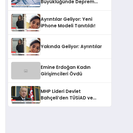
Büyüklüğünde Deprem
Kaydedildi
Ayrıntılar Geliyor: Yeni
iPhone Modeli Tanıtıldı!
Yakında Geliyor: Ayrıntılar
Emine Erdoğan Kadın
Girişimcileri Övdü
MHP Lideri Devlet
Bahçeli’den TÜSİAD ve
Muhalefet Açıklaması