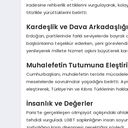
iradesine rehberlik ettiklerini vurgulayarak, k
titizlikle yürüttüklerini belirtti.
Kardeşlik ve Dava Arkadaşlığ
Erdoğan, partilerinde farklı seviyelerde bayrak d
başkanlarına teşekkür ederken, yeni görevlendir
yenileyerek millete hizmet aşkını büyüterek kararl
Muhalefetin Tutumuna Eleştiri
Cumhurbaşkanı, muhalefetin terörle mücadelede
meselelerde savrulmalar yaşadığını belirtti. Ayr
eleştirerek, Türkiye’nin ve Kıbrıs Türklerinin hak
İnsanlık ve Değerler
Paris’te gerçekleşen olimpiyat açılışındaki ahlak
tehdidi vurguladı. LGBT sapkınlığının insan soyu
zorbalığına karşı direnmesi gerektiğini söyledi.