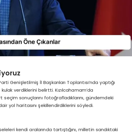
iyoruz
Parti Genişletilmiş İl Başkanları Toplantısı’nda yaptığı
ulak verdiklerini belirtti. Kızılcahamam’da
art seçim sonuçlarını fotoğrafladıklarını, gündemdeki
 yol haritasını şekillendirdiklerini söyledi.
eleri kendi aralarında tartıştığını, milletin sandıktaki