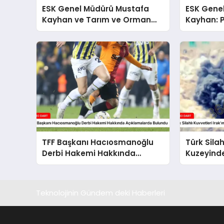
ESK Genel Müdürü Mustafa
ESK Gene
Kayhan ve Tarım ve Orman
Kayhan: P
Bakanlığı Hayvancılık Genel
Fiyatların
Müdürü Salih Çelik’ten Kırmızı
Et Piyasasına İlişkin
Açıklamalar
TFF Başkanı Hacıosmanoğlu
Türk Silah
Derbi Hakemi Hakkında
Kuzeyinde 
Açıklamalarda Bulundu
Hale Geti
Teknolojinin Gündem deki Haberleri