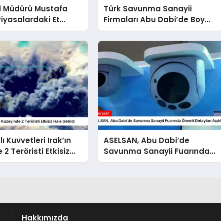
l Müdürü Mustafa
Türk Savunma Sanayii
iyasalardaki Et
Firmaları Abu Dabi’de Boy
a İlişkin Açıklamalar
Gösterdi
lı Kuvvetleri Irak’ın
ASELSAN, Abu Dabi’de
2 Teröristi Etkisiz
Savunma Sanayii Fuarında
rdi
Önemli Detayları Açıkladı
Hakkımızda