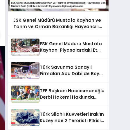
ESK Genel Müdürü Mustafa Kayhan ve
Tarım ve Orman Bakanlığı Hayvancılık
Genel Müdürü Salih Çelik’ten Kırmızı Et
Piyasasına İlişkin Açıklamalar
ESK Genel Müdürü Mustafa
Kayhan: Piyasalardaki Et
Fiyatlarına İlişkin
Açıklamalar
Türk Savunma Sanayii
Firmaları Abu Dabi’de Boy
Gösterdi
TFF Başkanı Hacıosmanoğlu
Derbi Hakemi Hakkında
Açıklamalarda Bulundu
Türk Silahlı Kuvvetleri Irak’ın
Kuzeyinde 2 Teröristi Etkisiz
Hale Getirdi