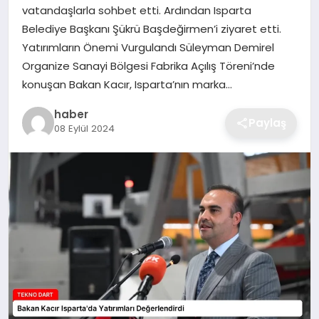
vatandaşlarla sohbet etti. Ardından Isparta
EKONOMI
Belediye Başkanı Şükrü Başdeğirmen’i ziyaret etti.
Yatırımların Önemi Vurgulandı Süleyman Demirel
MAGAZIN
Organize Sanayi Bölgesi Fabrika Açılış Töreni’nde
konuşan Bakan Kacır, Isparta’nın marka…
OTOMOBIL
haber
Paylaş
08 Eylül 2024
TEKNOLOJI