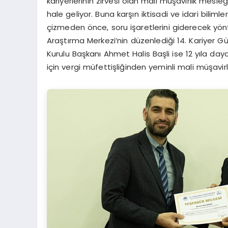
kariyerlerinin zirvesi olan mali müşavirlik mesleğ
hale geliyor. Buna karşın iktisadi ve idari bilim
çizmeden önce, soru işaretlerini giderecek yönte
Araştırma Merkezi’nin düzenlediği 14. Kariyer G
Kurulu Başkanı Ahmet Halis Başli ise 12 yıla day
için vergi müfettişliğinden yeminli mali müşavirli