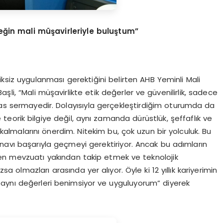
eğin mali müşavirleriyle buluştum”
siksiz uygulanması gerektiğini belirten AHB Yeminli Mali
şli, “Mali müşavirlikte etik değerler ve güvenilirlik, sadece
sas sermayedir. Dolayısıyla gerçekleştirdiğim oturumda da
eorik bilgiye değil, aynı zamanda dürüstlük, şeffaflık ve
ı kalmalarını önerdim. Nitekim bu, çok uzun bir yolculuk. Bu
 sınavı başarıyla geçmeyi gerektiriyor. Ancak bu adımların
en mevzuatı yakından takip etmek ve teknolojik
lmazları arasında yer alıyor. Öyle ki 12 yıllık kariyerimin
 aynı değerleri benimsiyor ve uyguluyorum” diyerek