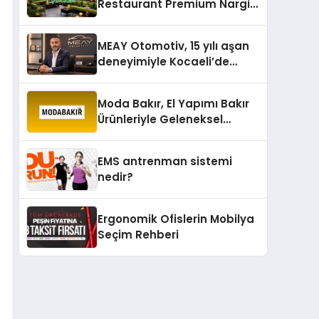
Restaurant Premium Nargile
Sunumuyla Fark Yaratıyor
MEAY Otomotiv, 15 yılı aşan
deneyimiyle Kocaeli’de
büyümesini sürdürüyor
Moda Bakır, El Yapımı Bakır
Ürünleriyle Geleneksel
Zanaatkârlığı Modern
Yaşam Alanlarına Taşıyor
EMS antrenman sistemi
nedir?
Ergonomik Ofislerin Mobilya
Seçim Rehberi