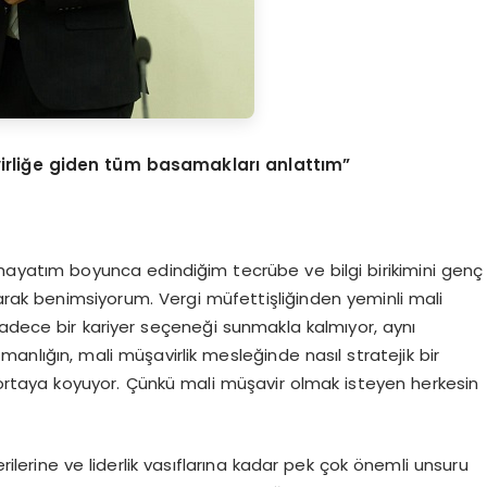
virliğe giden tüm basamakları anlattım”
r hayatım boyunca edindiğim tecrübe ve bilgi birikimini genç
arak benimsiyorum. Vergi müfettişliğinden yeminli mali
sadece bir kariyer seçeneği sunmakla kalmıyor, aynı
lığın, mali müşavirlik mesleğinde nasıl stratejik bir
ortaya koyuyor. Çünkü mali müşavir olmak isteyen herkesin
rilerine ve liderlik vasıflarına kadar pek çok önemli unsuru