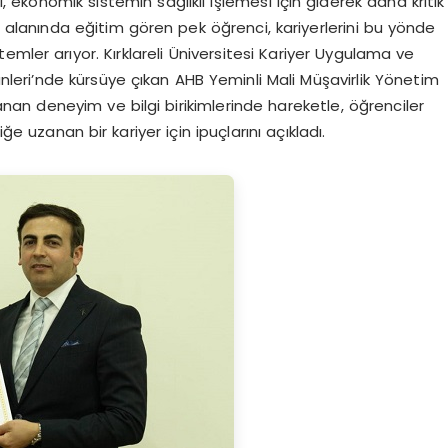
i, ekonomik sistemin sağlıklı işlemesi için giderek daha kritik
ler alanında eğitim gören pek öğrenci, kariyerlerini bu yönde
mler arıyor. Kırklareli Üniversitesi Kariyer Uygulama ve
ünleri’nde kürsüye çıkan AHB Yeminli Mali Müşavirlik Yönetim
anan deneyim ve bilgi birikimlerinde hareketle, öğrenciler
ğe uzanan bir kariyer için ipuçlarını açıkladı.