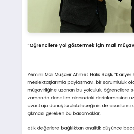
“Öğrencilere yol göstermek için mali müşa
Yeminli Mali Müşavir Ahmet Halis Başli, “Kariye
meslektaşlarımla paylaşmayı, bir sorumluluk ol
müşavirliğine uzanan bu yolculuk, öğrencilere 
zamanda denetim alanındaki derinlemesine uzman
avantaja dönüştürülebileceğinin de esaslarını 
çıkması gereken bu basamaklar,
etik değerlere bağlılıktan analitik düşünce bece