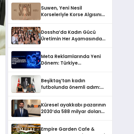
Suwen, Yeni Nesil
Korseleriyle Korse Algısını
Değiştiriyor
Dossha’da Kadın Gücü
Üretimin Her Aşamasında
Yer Alıyor
Meta Reklamlarında Yeni
Dönem: Türkiye
Hedeflemelerine Yüzde 5
Konum Ücreti Geldi
Beşiktaş’tan kadın
futbolunda önemli adım:
Sahadaki liderler Didem
Karagenç ve Başak
Küresel ayakkabı pazarının
Gündoğdu kulüp hafızasını
2030’da 588 milyar doları
geleceğe taşıyacak
aşması bekleniyor
Empire Garden Cafe &