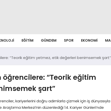
EKNOLOJI
EĞITIM
GÜNDEM
SPOR
EKONOMI
MA
lere: “Teorik eğitim yetmez, etik değerleri benimsemek şart”
öğrencilere: “Teorik eğitim
benimsemek şart”
renciler, kariyerlerini doğru adımlarla çizmek için iş dünyasıyla
ve Araştırma Merkezi’nin düzenlediği 14. Kariyer Günleri’nde