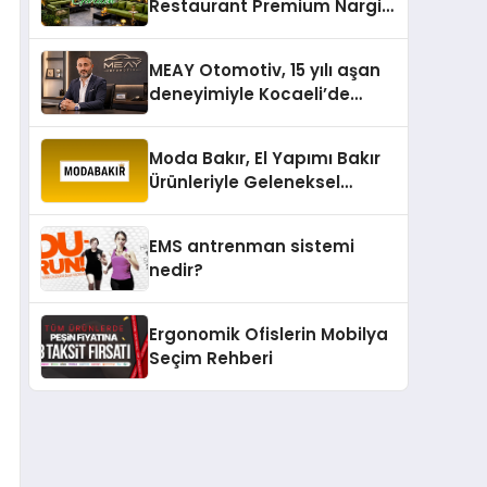
Restaurant Premium Nargile
Sunumuyla Fark Yaratıyor
MEAY Otomotiv, 15 yılı aşan
deneyimiyle Kocaeli’de
büyümesini sürdürüyor
Moda Bakır, El Yapımı Bakır
Ürünleriyle Geleneksel
Zanaatkârlığı Modern
Yaşam Alanlarına Taşıyor
EMS antrenman sistemi
nedir?
Ergonomik Ofislerin Mobilya
Seçim Rehberi