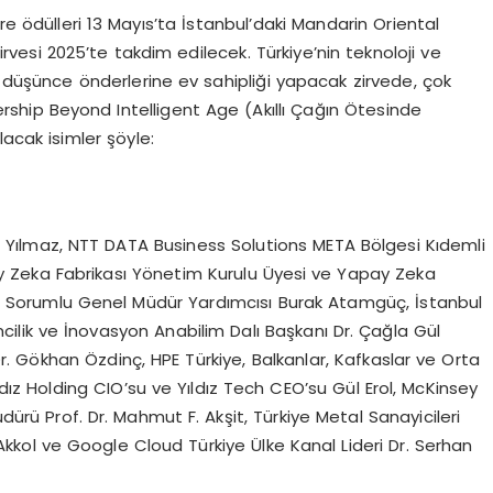
re ödülleri 13 Mayıs’ta İstanbul’daki Mandarin Oriental
rvesi 2025’te takdim edilecek. Türkiye’nin teknoloji ve
e düşünce önderlerine ev sahipliği yapacak zirvede, çok
ship Beyond Intelligent Age (Akıllı Çağın Ötesinde
acak isimler şöyle:
kut Yılmaz, NTT DATA Business Solutions META Bölgesi Kıdemli
ay Zeka Fabrikası Yönetim Kurulu Üyesi ve Yapay Zeka
an Sorumlu Genel Müdür Yardımcısı Burak Atamgüç, İstanbul
imcilik ve İnovasyon Anabilim Dalı Başkanı Dr. Çağla Gül
. Gökhan Özdinç, HPE Türkiye, Balkanlar, Kafkaslar ve Orta
z Holding CIO’su ve Yıldız Tech CEO’su Gül Erol, McKinsey
rü Prof. Dr. Mahmut F. Akşit, Türkiye Metal Sanayicileri
kkol ve Google Cloud Türkiye Ülke Kanal Lideri Dr. Serhan