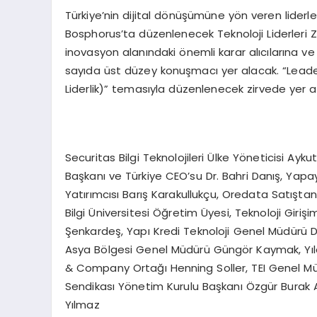
Türkiye’nin dijital dönüşümüne yön veren liderle
Bosphorus’ta düzenlenecek Teknoloji Liderleri Zi
inovasyon alanındaki önemli karar alıcılarına v
sayıda üst düzey konuşmacı yer alacak. “Leader
Liderlik)” temasıyla düzenlenecek zirvede yer al
Securitas Bilgi Teknolojileri Ülke Yöneticisi Ay
Başkanı ve Türkiye CEO’su Dr. Bahri Danış, Yap
Yatırımcısı Barış Karakullukçu, Oredata Satışt
Bilgi Üniversitesi Öğretim Üyesi, Teknoloji Giriş
Şenkardeş, Yapı Kredi Teknoloji Genel Müdürü Dr
Asya Bölgesi Genel Müdürü Güngör Kaymak, Yıldı
& Company Ortağı Henning Soller, TEI Genel Müdü
Sendikası Yönetim Kurulu Başkanı Özgür Burak A
Yılmaz