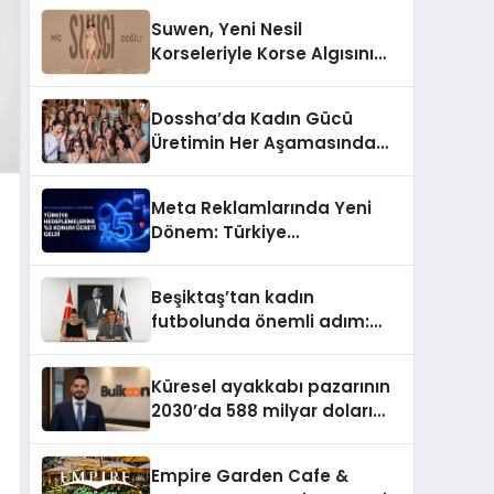
Suwen, Yeni Nesil
Korseleriyle Korse Algısını
Değiştiriyor
Dossha’da Kadın Gücü
Üretimin Her Aşamasında
Yer Alıyor
Meta Reklamlarında Yeni
Dönem: Türkiye
Hedeflemelerine Yüzde 5
Konum Ücreti Geldi
Beşiktaş’tan kadın
futbolunda önemli adım:
Sahadaki liderler Didem
Karagenç ve Başak
Küresel ayakkabı pazarının
Gündoğdu kulüp hafızasını
2030’da 588 milyar doları
geleceğe taşıyacak
aşması bekleniyor
Empire Garden Cafe &