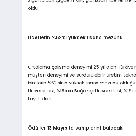
Sigorta’dan Çiğdem Kılıç gibi kadın liderler ise %
oldu.
Liderlerin %62
’
si yüksek lisans mezunu
Ortalama çalışma deneyimi 25 yıl olan Türkiye’ni
müşteri deneyimi ve sürdürülebilir üretim teknolo
isimlerin %62’sinin yüksek lisans mezunu olduğu s
Üniversitesi, %18’inin Boğaziçi Üniversitesi, %1
kaydedildi.
Ödüller 13 Mayıs
’
ta sahiplerini bulacak