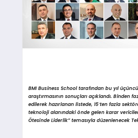
BMI Business School tarafından bu yıl üçün
araştı
rmas
ının sonuçları açıklandı. Binden faz
edilerek hazırlanan listede, 15
’
ten fazla sekt
ö
r
teknoloji alanındaki
ö
nde gelen karar vericil
Ötesinde Liderlik”
temas
ıyla düzenlenecek Tekn