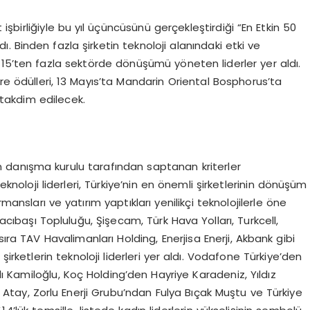
şbirliğiyle bu yıl üçüncüsünü gerçekleştirdiği “En Etkin 50
dı. Binden fazla şirketin teknoloji alanındaki etki ve
e, 15’ten fazla sektörde dönüşümü yöneten liderler yer aldı.
re ödülleri, 13 Mayıs’ta Mandarin Oriental Bosphorus’ta
 takdim edilecek.
danışma kurulu tarafından saptanan kriterler
noloji liderleri, Türkiye’nin en önemli şirketlerinin dönüşüm
mansları ve yatırım yaptıkları yenilikçi teknolojilerle öne
zacıbaşı Topluluğu, Şişecam, Türk Hava Yolları, Turkcell,
a TAV Havalimanları Holding, Enerjisa Enerji, Akbank gibi
şirketlerin teknoloji liderleri yer aldı. Vodafone Türkiye’den
 Kamiloğlu, Koç Holding’den Hayriye Karadeniz, Yıldız
Atay, Zorlu Enerji Grubu’ndan Fulya Bıçak Muştu ve Türkiye