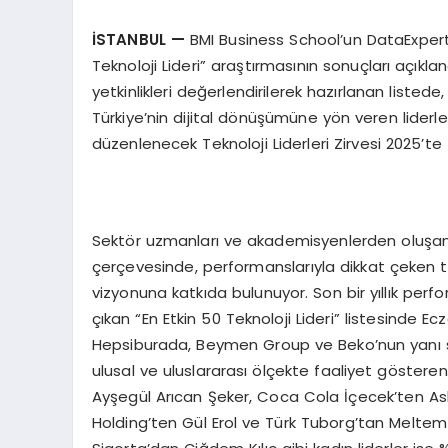
İSTANBUL —
BMI Business School’un DataExpert i
Teknoloji Lideri” araştırmasının sonuçları açıklan
yetkinlikleri değerlendirilerek hazırlanan listed
Türkiye’nin dijital dönüşümüne yön veren liderle
düzenlenecek Teknoloji Liderleri Zirvesi 2025’te
Sektör uzmanları ve akademisyenlerden oluşan 
çerçevesinde, performanslarıyla dikkat çeken tek
vizyonuna katkıda bulunuyor. Son bir yıllık perfor
çıkan “En Etkin 50 Teknoloji Lideri” listesinde Ec
Hepsiburada, Beymen Group ve Beko’nun yanı sır
ulusal ve uluslararası ölçekte faaliyet gösteren 
Ayşegül Arıcan Şeker, Coca Cola İçecek’ten Aslı
Holding’ten Gül Erol ve Türk Tuborg’tan Meltem 