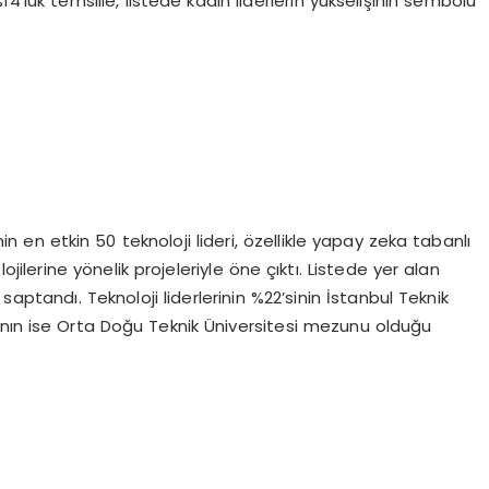
14’lük temsille, listede kadın liderlerin yükselişinin sembolü
n en etkin 50 teknoloji lideri, özellikle yapay zeka tabanlı
jilerine yönelik projeleriyle öne çıktı. Listede yer alan
aptandı. Teknoloji liderlerinin %22’sinin İstanbul Teknik
6’sının ise Orta Doğu Teknik Üniversitesi mezunu olduğu