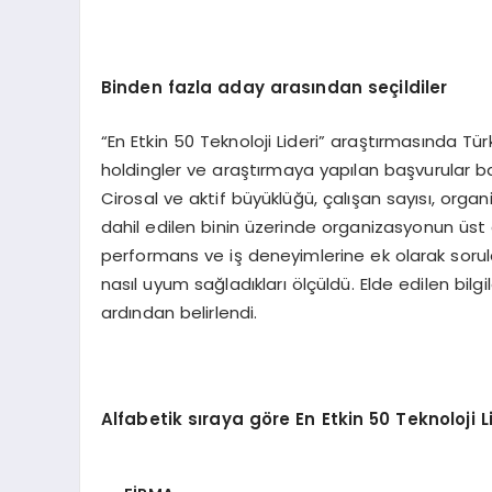
Binden fazla aday arasından seçildiler
“En Etkin 50 Teknoloji Lideri” araştırmasında Tür
holdingler ve araştırmaya yapılan başvurular ba
Cirosal ve aktif büyüklüğü, çalışan sayısı, org
dahil edilen binin üzerinde organizasyonun üst d
performans ve iş deneyimlerine ek olarak sorul
nasıl uyum sağladıkları ölçüldü. Elde edilen bilg
ardından belirlendi.
Alfabetik sıraya g
ö
re En Etkin 50 Teknoloji Li