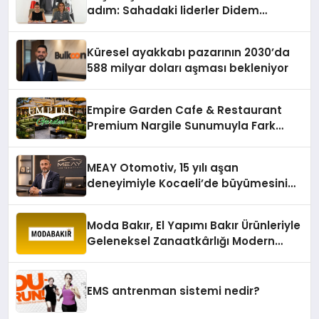
adım: Sahadaki liderler Didem
Karagenç ve Başak Gündoğdu kulüp
hafızasını geleceğe taşıyacak
Küresel ayakkabı pazarının 2030’da
588 milyar doları aşması bekleniyor
Empire Garden Cafe & Restaurant
Premium Nargile Sunumuyla Fark
Yaratıyor
MEAY Otomotiv, 15 yılı aşan
deneyimiyle Kocaeli’de büyümesini
sürdürüyor
Moda Bakır, El Yapımı Bakır Ürünleriyle
Geleneksel Zanaatkârlığı Modern
Yaşam Alanlarına Taşıyor
EMS antrenman sistemi nedir?