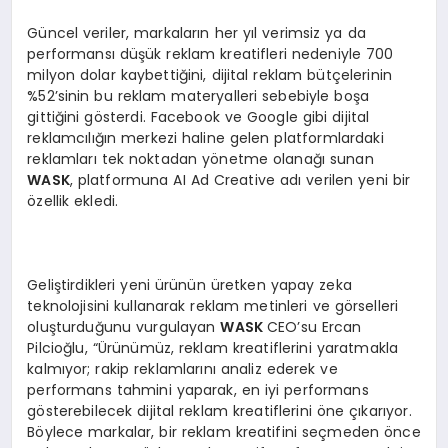
Güncel veriler, markaların her yıl verimsiz ya da
performansı düşük reklam kreatifleri nedeniyle 700
milyon dolar kaybettiğini, dijital reklam bütçelerinin
%52’sinin bu reklam materyalleri sebebiyle boşa
gittiğini gösterdi. Facebook ve Google gibi dijital
reklamcılığın merkezi haline gelen platformlardaki
reklamları tek noktadan yönetme olanağı sunan
W
ASK
, platformuna AI Ad Creative adı verilen yeni bir
özellik ekledi.
Geliştirdikleri yeni ürünün üretken yapay zeka
teknolojisini kullanarak reklam metinleri ve görselleri
oluşturduğunu vurgulayan
W
ASK
CEO’su Ercan
Pilcioğlu, “Ürünümüz, reklam kreatiflerini yaratmakla
kalmıyor; rakip reklamlarını analiz ederek ve
performans tahmini yaparak, en iyi performans
gösterebilecek dijital reklam kreatiflerini öne çıkarıyor.
Böylece markalar, bir reklam kreatifini seçmeden önce