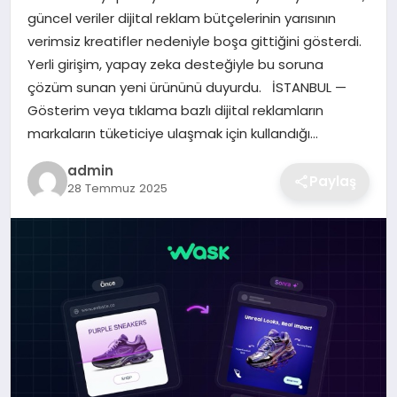
güncel veriler dijital reklam bütçelerinin yarısının
EKONOMI
verimsiz kreatifler nedeniyle boşa gittiğini gösterdi.
Yerli girişim, yapay zeka desteğiyle bu soruna
MAGAZIN
çözüm sunan yeni ürününü duyurdu. İSTANBUL —
Gösterim veya tıklama bazlı dijital reklamların
OTOMOBIL
markaların tüketiciye ulaşmak için kullandığı…
TEKNOLOJI
admin
Paylaş
28 Temmuz 2025