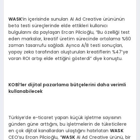
WASK
‘in içerisinde sunulan AI Ad Creative ürününün
beta testi süreçlerinde elde ettikleri kullanıcı
bulgularını da paylaşan Ercan Pilcioğlu, “Bu özelliği test
eden markalar, kreatif üretim sürecinde ortalama %60
zaman tasarrufu sağladı. Ayrıca A/B testi sonuçları,
yapay zeka tarafından oluşturulan kreatiflerin %47’ye
varan ROI artışı elde ettiğini gösterdi” diye konuştu.
KOB
İ’ler dijital pazarlama bütçelerini daha verimli
kullanabilecek
Türkiye’de e-ticaret yapan küçük işletme sayısının
günden güne arttığını, bu işletmelerin de tüketicilere
en çok dijital kanallardan ulaştığını hatırlatan
W
ASK
CEO’su Ercan Pilcioğlu, “
W
ASK
AI Ad Creative ürünü, bir