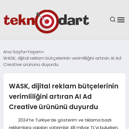
ANASAYFA
Ana Sayfa
Yaşam
WASK, dijital reklam bütçelerinin verimliliğini artıran AI Ad
YAŞAM
Creative ürününü duyurdu
BILIM & TEKNOLOJI
WASK, dijital reklam bütçelerinin
EĞITIM
verimliliğini artıran AI Ad
Creative ürününü duyurdu
GÜNDEM
2024’te Türkiye’de gösterim ve tıklama bazlı
SPOR
reklamlara yapılan yatırımlar 48 milyar TL’yi bulurken,