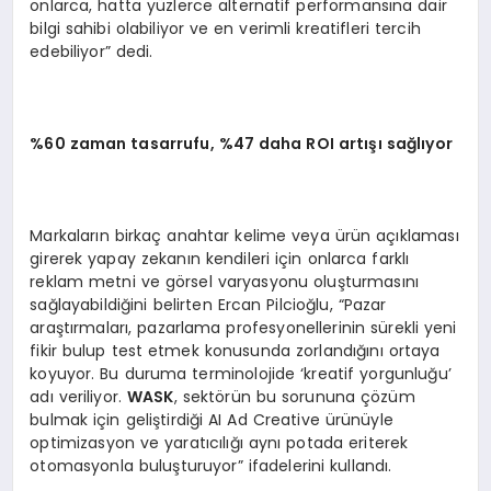
onlarca, hatta yüzlerce alternatif performansına dair
bilgi sahibi olabiliyor ve en verimli kreatifleri tercih
edebiliyor” dedi.
%60 zaman tasarrufu, %47 daha ROI artışı sağlıyor
Markaların birkaç anahtar kelime veya ürün açıklaması
girerek yapay zekanın kendileri için onlarca farklı
reklam metni ve görsel varyasyonu oluşturmasını
sağlayabildiğini belirten Ercan Pilcioğlu, “Pazar
araştırmaları, pazarlama profesyonellerinin sürekli yeni
fikir bulup test etmek konusunda zorlandığını ortaya
koyuyor. Bu duruma terminolojide ‘kreatif yorgunluğu’
adı veriliyor.
W
ASK
, sektörün bu sorununa çözüm
bulmak için geliştirdiği AI Ad Creative ürünüyle
optimizasyon ve yaratıcılığı aynı potada eriterek
otomasyonla buluşturuyor” ifadelerini kullandı.