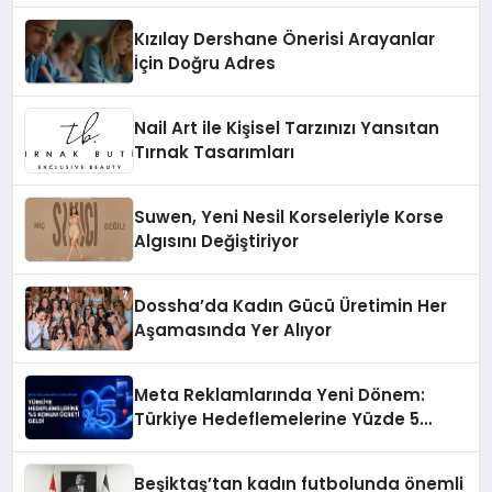
Kızılay Dershane Önerisi Arayanlar
İçin Doğru Adres
Nail Art ile Kişisel Tarzınızı Yansıtan
Tırnak Tasarımları
Suwen, Yeni Nesil Korseleriyle Korse
Algısını Değiştiriyor
Dossha’da Kadın Gücü Üretimin Her
Aşamasında Yer Alıyor
Meta Reklamlarında Yeni Dönem:
Türkiye Hedeflemelerine Yüzde 5
Konum Ücreti Geldi
Beşiktaş’tan kadın futbolunda önemli