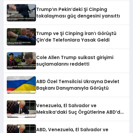
Trump’ın Pekin’deki Şi Cinping
tokalaşması güç dengesini yansıttı
Trump ve Şi Cinping İran’ı Görüştü
Çin’de Telefonlara Yasak Geldi
Cole Allen Trump suikast girişimi
suçlamalarını reddetti
ABD Özel Temsilcisi Ukrayna Devlet
Başkanı Danışmanıyla Görüştü
Venezuela, El Salvador ve
Meksika’daki Suç Örgütlerine ABD’den
Yabancı Terör Örgütü Etiketi
ABD, Venezuela, El Salvador ve