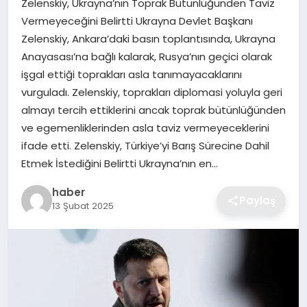
Zelenskiy, Ukrayna’nın Toprak Bütünlüğünden Taviz
EKONOMI
Vermeyeceğini Belirtti Ukrayna Devlet Başkanı
Zelenskiy, Ankara’daki basın toplantısında, Ukrayna
MAGAZIN
Anayasası’na bağlı kalarak, Rusya’nın geçici olarak
işgal ettiği toprakları asla tanımayacaklarını
OTOMOBIL
vurguladı. Zelenskiy, toprakları diplomasi yoluyla geri
almayı tercih ettiklerini ancak toprak bütünlüğünden
TEKNOLOJI
ve egemenliklerinden asla taviz vermeyeceklerini
ifade etti. Zelenskiy, Türkiye’yi Barış Sürecine Dahil
Etmek İstediğini Belirtti Ukrayna’nın en…
haber
Paylaş
13 Şubat 2025