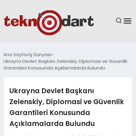
ANASAYFA
Ana Sayfa
İş Dünyası
Ukrayna Devlet Başkanı Zelenskiy, Diplomasi ve Güvenlik
YAŞAM
Garantileri Konusunda Açıklamalarda Bulundu
BILIM & TEKNOLOJI
Ukrayna Devlet Başkanı
EĞITIM
Zelenskiy, Diplomasi ve Güvenlik
Garantileri Konusunda
GÜNDEM
Açıklamalarda Bulundu
SPOR