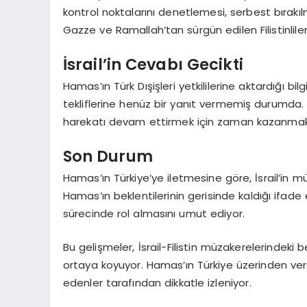
kontrol noktalarını denetlemesi, serbest bırakı
Gazze ve Ramallah’tan sürgün edilen Filistinlileri
İsrail’in Cevabı Gecikti
Hamas’ın Türk Dışişleri yetkililerine aktardığı b
tekliflerine henüz bir yanıt vermemiş durumda
harekatı devam ettirmek için zaman kazanmak
Son Durum
Hamas’ın Türkiye’ye iletmesine göre, İsrail’in m
Hamas’ın beklentilerinin gerisinde kaldığı ifade 
sürecinde rol almasını umut ediyor.
Bu gelişmeler, İsrail-Filistin müzakerelerindeki bel
ortaya koyuyor. Hamas’ın Türkiye üzerinden verdi
edenler tarafından dikkatle izleniyor.