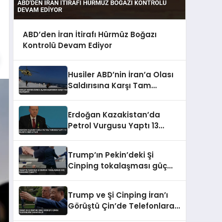
ABD’den İran İtirafı Hürmüz Boğazı
Kontrolü Devam Ediyor
Husiler ABD’nin İran’a Olası
Saldırısına Karşı Tam
Hazırlıkta
Erdoğan Kazakistan’da
Petrol Vurgusu Yaptı 13
Belgeye İmza Atıldı
Trump’ın Pekin’deki Şi
Cinping tokalaşması güç
dengesini yansıttı
Trump ve Şi Cinping İran’ı
Görüştü Çin’de Telefonlara
Yasak Geldi