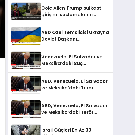
Cole Allen Trump suikast
girişimi suçlamalarını
reddetti
ABD Özel Temsilcisi Ukrayna
Devlet Başkanı
Danışmanıyla Görüştü
Venezuela, El Salvador ve
Meksika’daki Suç
Örgütlerine ABD’den
Yabancı Terör Örgütü Etiketi
ABD, Venezuela, El Salvador
ve Meksika’daki Terör
Örgütlerini Belirledi
ABD, Venezuela, El Salvador
ve Meksika’daki Terör
Örgütlerini Belirledi
İsrail Güçleri En Az 30