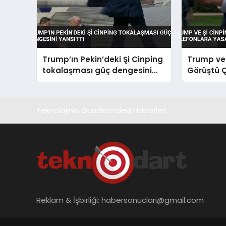
Trump’ın Pekin’deki Şi Cinping
Trump ve 
tokalaşması güç dengesini
Görüştü Ç
yansıttı
Yasak Ge
Teknolojinin Gündem deki Haberleri
Reklam & İşbirliği:
habersonuclari@gmail.com