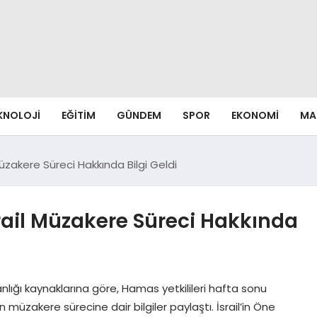
EKNOLOJI
EĞITIM
GÜNDEM
SPOR
EKONOMI
MA
üzakere Süreci Hakkında Bilgi Geldi
rail Müzakere Süreci Hakkında
nlığı kaynaklarına göre, Hamas yetkilileri hafta sonu
müzakere sürecine dair bilgiler paylaştı. İsrail’in Öne