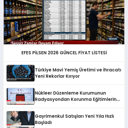
EFES PİLSEN 2026 GÜNCEL FİYAT LİSTESİ
Türkiye Mavi Yemiş Üretimi ve İhracatı
Yeni Rekorlar Kırıyor
Nükleer Düzenleme Kurumunun
Radyasyondan Korunma Eğitimlerine
İlişkin Yönetmelik Resmi Gazete’de
Yayımlandı
Gayrimenkul Satışları Yeni Yıla Hızlı
Başladı