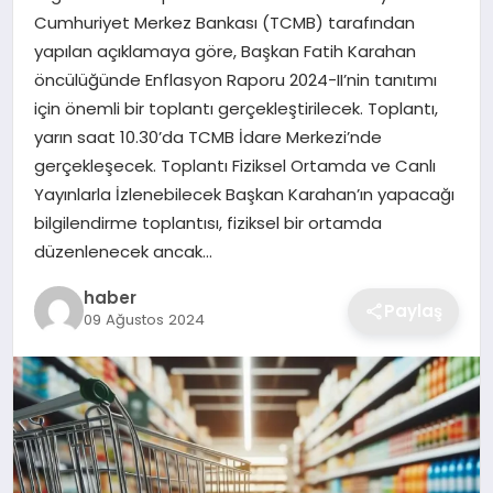
Cumhuriyet Merkez Bankası (TCMB) tarafından
EKONOMI
yapılan açıklamaya göre, Başkan Fatih Karahan
öncülüğünde Enflasyon Raporu 2024-II’nin tanıtımı
MAGAZIN
için önemli bir toplantı gerçekleştirilecek. Toplantı,
yarın saat 10.30’da TCMB İdare Merkezi’nde
OTOMOBIL
gerçekleşecek. Toplantı Fiziksel Ortamda ve Canlı
Yayınlarla İzlenebilecek Başkan Karahan’ın yapacağı
TEKNOLOJI
bilgilendirme toplantısı, fiziksel bir ortamda
düzenlenecek ancak…
haber
Paylaş
09 Ağustos 2024