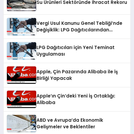
Su Ürünleri Sektöründe İhracat Rekoru
Vergi Usul Kanunu Genel Tebliği’nde
Değişiklik: LPG Dağıtıcılarından
Alınacak Teminatlar Artırıldı
LPG Dağıtıcıları için Yeni Teminat
Uygulaması
Apple, Çin Pazarında Alibaba ile İş
Birliği Yapacak
Apple’ın Çin’deki Yeni İş Ortaklığı:
Alibaba
ABD ve Avrupa’da Ekonomik
Gelişmeler ve Beklentiler