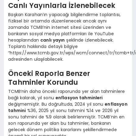
Canlı Yayınlarla İzlenebilecek
Başkan Karahan’ın yapacağı bilgilendirme toplantısı,
fiziksel bir ortamda düzenlenecek ancak aynı
zamanda TCMB’nin internet sitesi üzerinden ve
bankanın sosyal medya platformları ile YouTube
hesaplarından
canlı yayın
şeklinde izlenebilecek.
Toplantı hakkında detaylı bilgiye
“https://www.tcmb.gov.tr/wps/wcm/connect/tr/tcmb+tr/
adresinden ulaşılabilecek.
Önceki Raporla Benzer
Tahminler Korundu
TCMB’nin daha önceki raporunda yer alan tahminlere
bağlı kalarak, yıl sonu
enflasyon tahminleri
değişmemiştir. Bu doğrultuda, 2024 yıl sonu
enflasyon
tahmini
%36, 2025 yıl sonu tahmini %14 ve 2026 yıl
sonu tahmini de %9 olarak belirlenmiştir. TCMB’nin en
son raporunda yer alan bu tahminler, bankanın
gelecek dönem politika kararlarını şekillendirmede
önemli bir rol oynayacaktır.