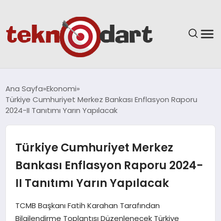
ANASAYFA
Ana Sayfa
Ekonomi
Türkiye Cumhuriyet Merkez Bankası Enflasyon Raporu
YAŞAM
2024-II Tanıtımı Yarın Yapılacak
BILIM & TEKNOLOJI
Türkiye Cumhuriyet Merkez
EĞITIM
Bankası Enflasyon Raporu 2024-
II Tanıtımı Yarın Yapılacak
GÜNDEM
TCMB Başkanı Fatih Karahan Tarafından
SPOR
Bilgilendirme Toplantısı Düzenlenecek Türkiye