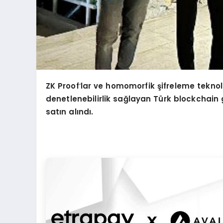
ZK Proof
’
lar ve h
omomorfik
şifreleme teknolo
denetlenebilirlik sağlayan Tü
rk blockchain g
satın alındı.