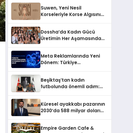
Suwen, Yeni Nesil
Korseleriyle Korse Algısını
Değiştiriyor
Dossha’da Kadın Gücü
Üretimin Her Aşamasında
Yer Alıyor
Meta Reklamlarında Yeni
Dönem: Türkiye
Hedeflemelerine Yüzde 5
Konum Ücreti Geldi
Beşiktaş’tan kadın
futbolunda önemli adım:
Sahadaki liderler Didem
Karagenç ve Başak
Küresel ayakkabı pazarının
Gündoğdu kulüp hafızasını
2030’da 588 milyar doları
geleceğe taşıyacak
aşması bekleniyor
Empire Garden Cafe &