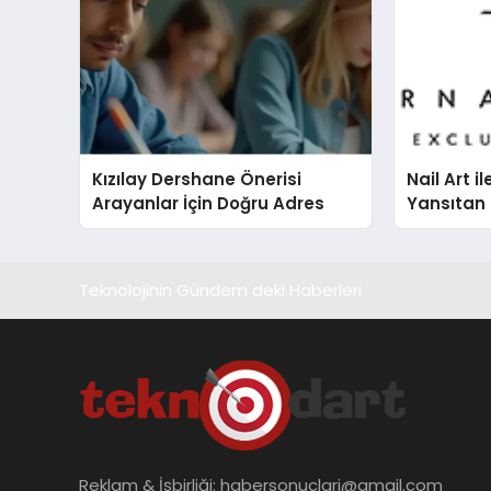
Kızılay Dershane Önerisi
Nail Art il
Arayanlar İçin Doğru Adres
Yansıtan 
Teknolojinin Gündem deki Haberleri
Reklam & İşbirliği:
habersonuclari@gmail.com