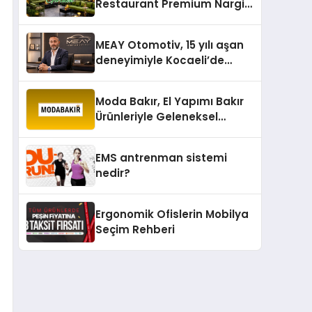
Restaurant Premium Nargile
Sunumuyla Fark Yaratıyor
MEAY Otomotiv, 15 yılı aşan
deneyimiyle Kocaeli’de
büyümesini sürdürüyor
Moda Bakır, El Yapımı Bakır
Ürünleriyle Geleneksel
Zanaatkârlığı Modern
Yaşam Alanlarına Taşıyor
EMS antrenman sistemi
nedir?
Ergonomik Ofislerin Mobilya
Seçim Rehberi