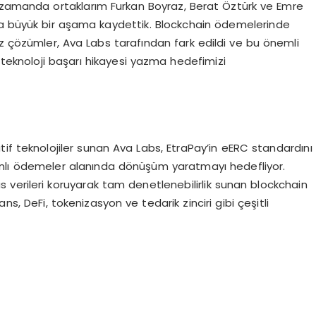
ı zamanda ortaklarım Furkan Boyraz, Berat Öztürk ve Emre
ukta büyük bir aşama kaydettik. Blockchain ödemelerinde
imiz çözümler, Ava Labs tarafından fark edildi ve bu önemli
r teknoloji başarı hikayesi yazma hedefimizi
if teknolojiler sunan Ava Labs, EtraPay’in eERC standardını
lı ödemeler alanında dönüşüm yaratmayı hedefliyor.
verileri koruyarak tam denetlenebilirlik sunan blockchain
nans, DeFi, tokenizasyon ve tedarik zinciri gibi çeşitli