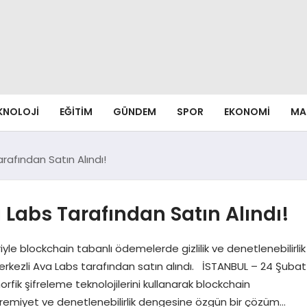
EKNOLOJI
EĞITIM
GÜNDEM
SPOR
EKONOMI
MA
rafından Satın Alındı!
 Labs Tarafından Satın Alındı!
yle blockchain tabanlı ödemelerde gizlilik ve denetlenebilirlik
erkezli Ava Labs tarafından satın alındı. İSTANBUL – 24 Şubat
morfik şifreleme teknolojilerini kullanarak blockchain
hremiyet ve denetlenebilirlik dengesine özgün bir çözüm…