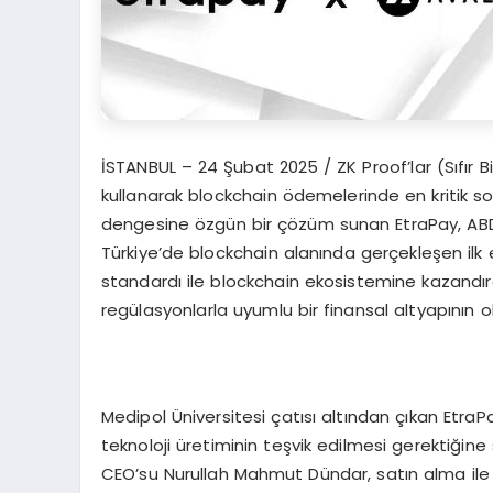
İSTANBUL – 24 Şubat 2025 / ZK Proof’lar (Sıfır Bi
kullanarak blockchain ödemelerinde en kritik so
dengesine özgün bir çözüm sunan EtraPay, ABD m
Türkiye’de blockchain alanında gerçekleşen ilk 
standardı ile blockchain ekosistemine kazandırdığ
regülasyonlarla uyumlu bir finansal altyapının 
Medipol Üniversitesi çatısı altından çıkan EtraPa
teknoloji üretiminin teşvik edilmesi gerektiğin
CEO’su Nurullah Mahmut Dündar, satın alma ile il