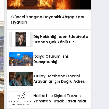
Güncel Yangına Dayanıklı Ahşap Kapı
Fiyatları
Diş Hekimliğinden Edebiyata
Uzanan Çok Yönlü Bir
Yaşam: Yeşim Şahin Yaman
İtalya Oturum İzni
Danışmanlığı
Kızılay Dershane Önerisi
Arayanlar İçin Doğru Adres
Nail Art ile Kişisel Tarzınızı
Yansıtan Tırnak Tasarımları