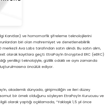
lgi Kanıtları) ve homomorfik şifreleme teknolojilerini
runlardan biri olan mahremiyet ve denetlenebilirlik
erkezli Ava Labs tarafından satın alındı. Bu satın alım,
exit olarak kayıtlara geçti. EtraPay’in Encrypted ERC (eERC)
ı yenilikçi teknolojiyle, gizlilik odaklı ve aynı zamanda
oluşturulmasına öncülük ediyor.
y’in, akademik dünyada, girişimciliğin ve ileri düzey
e somut bir örnek olduğunu söyleyen EtraPay’in Kurucusu ve
gili olarak yaptığı açıklamada, “Yaklaşık 1,5 yıl önce