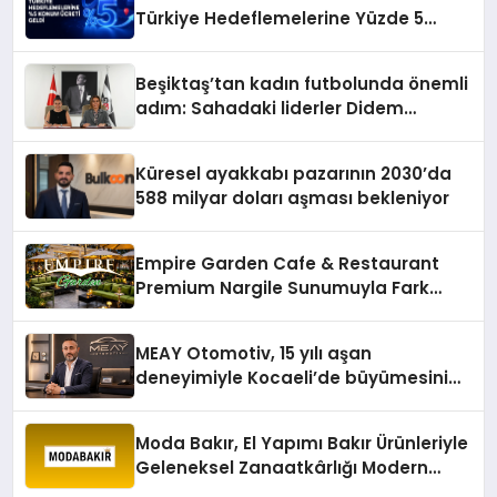
Türkiye Hedeflemelerine Yüzde 5
Konum Ücreti Geldi
Beşiktaş’tan kadın futbolunda önemli
adım: Sahadaki liderler Didem
Karagenç ve Başak Gündoğdu kulüp
hafızasını geleceğe taşıyacak
Küresel ayakkabı pazarının 2030’da
588 milyar doları aşması bekleniyor
Empire Garden Cafe & Restaurant
Premium Nargile Sunumuyla Fark
Yaratıyor
MEAY Otomotiv, 15 yılı aşan
deneyimiyle Kocaeli’de büyümesini
sürdürüyor
Moda Bakır, El Yapımı Bakır Ürünleriyle
Geleneksel Zanaatkârlığı Modern
Yaşam Alanlarına Taşıyor