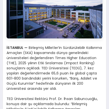
İSTANBUL
—
Birleşmiş Milletler’in Sürdürülebilir Kalkınma
Amaçları (SKA) kapsamında dünya genelindeki
üniversiteleri değerlendiren Times Higher Education
(THE), 2025 yılının Etki Sıralaması (Impact Ranking)
sonuçlarını açıkladı. TED Üniversitesi (TEDÜ), 7. kez
yapılan değerlendirmede 65,6 puan ile global çapta
601-800 bandındaki yerini korurken, “Barış, Adalet ve
Güçlü Kurumlar” hedefinde dünyanın ilk 200
üniversitesi arasında yer aldı.
TED Üniversitesi Rektörü Prof. Dr. İhsan Sabuncuoğlu,
konuya dair şu açıklamada bulundu: “Birleşmiş
Milletler’in Sürdürülebilir Kalkınma Amaçları