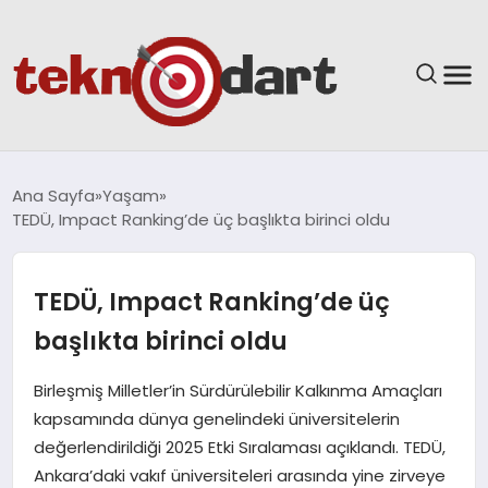
ANASAYFA
Ana Sayfa
Yaşam
TEDÜ, Impact Ranking’de üç başlıkta birinci oldu
YAŞAM
BILIM & TEKNOLOJI
TEDÜ, Impact Ranking’de üç
başlıkta birinci oldu
EĞITIM
Birleşmiş Milletler’in Sürdürülebilir Kalkınma Amaçları
GÜNDEM
kapsamında dünya genelindeki üniversitelerin
değerlendirildiği 2025 Etki Sıralaması açıklandı. TEDÜ,
SPOR
Ankara’daki vakıf üniversiteleri arasında yine zirveye