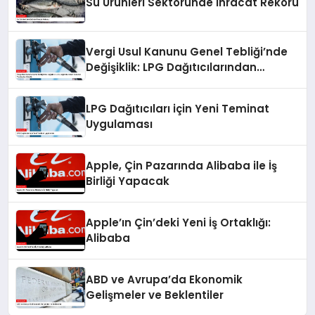
Su Ürünleri Sektöründe İhracat Rekoru
Vergi Usul Kanunu Genel Tebliği’nde
Değişiklik: LPG Dağıtıcılarından
Alınacak Teminatlar Artırıldı
LPG Dağıtıcıları için Yeni Teminat
Uygulaması
Apple, Çin Pazarında Alibaba ile İş
Birliği Yapacak
Apple’ın Çin’deki Yeni İş Ortaklığı:
Alibaba
ABD ve Avrupa’da Ekonomik
Gelişmeler ve Beklentiler