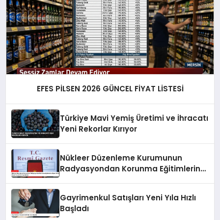
EFES PİLSEN 2026 GÜNCEL FİYAT LİSTESİ
Türkiye Mavi Yemiş Üretimi ve İhracatı
Yeni Rekorlar Kırıyor
Nükleer Düzenleme Kurumunun
Radyasyondan Korunma Eğitimlerine
İlişkin Yönetmelik Resmi Gazete’de
Yayımlandı
Gayrimenkul Satışları Yeni Yıla Hızlı
Başladı