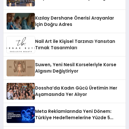
Kızılay Dershane Önerisi Arayanlar
İçin Doğru Adres
Nail Art ile Kişisel Tarzınızı Yansıtan
Tırnak Tasarımları
Suwen, Yeni Nesil Korseleriyle Korse
Algısını Değiştiriyor
Dossha’da Kadın Gücü Üretimin Her
Aşamasında Yer Alıyor
Meta Reklamlarında Yeni Dönem:
Türkiye Hedeflemelerine Yüzde 5
Konum Ücreti Geldi