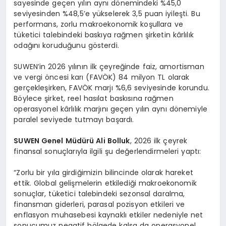
sayesinde geçen yılın aynı dönemindeki %45,0
seviyesinden %48,5’e yükselerek 3,5 puan iyileşti. Bu
performans, zorlu makroekonomik koşullara ve
tüketici talebindeki baskıya rağmen şirketin kârlılık
odağını koruduğunu gösterdi.
SUWEN’in 2026 yılının ilk çeyreğinde faiz, amortisman
ve vergi öncesi karı (FAVÖK) 84 milyon TL olarak
gerçekleşirken, FAVÖK marjı %6,6 seviyesinde korundu.
Böylece şirket, reel hasılat baskısına rağmen
operasyonel kârlılık marjını geçen yılın aynı dönemiyle
paralel seviyede tutmayı başardı.
SUWEN Genel Müdürü Ali Bolluk
, 2026 ilk çeyrek
finansal sonuçlarıyla ilgili şu değerlendirmeleri yaptı:
“Zorlu bir yıla girdiğimizin bilincinde olarak hareket
ettik. Global gelişmelerin etkilediği makroekonomik
sonuçlar, tüketici talebindeki sezonsal daralma,
finansman giderleri, parasal pozisyon etkileri ve
enflasyon muhasebesi kaynaklı etkiler nedeniyle net
sonucumuz negatif bölgede kalsa da operasyonel