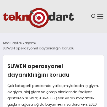
ANASAYFA
Ana Sayfa
Yaşam
SUWEN operasyonel dayanıklılığını korudu
YAŞAM
BILIM & TEKNOLOJI
SUWEN operasyonel
dayanıklılığını korudu
EĞITIM
Çok kategorili perakende yaklaşımıyla kadın iç giyim,
GÜNDEM
ev giyim, plaj giyim ve çorap alanlarında faaliyet
gösteren SUWEN; 9 ülke, 66 şehir ve 212 mağazalık
SPOR
güçlü mağaza ağıyla büyümesini sürdürürken, 2026