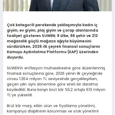
Çok kategorili perakende yaklaşımıyla kadın iç
giyim, ev giyim, plaj giyim ve çorap alanlarında
faaliyet gösteren SUWEN; 9 ülke, 66 şehir ve 212
mağazalık güçlü mağaza ağıyla büyümesini
sürdürürken, 2026 ilk çeyrek finansal sonuçlarını
Kamuyu Aydınlatma Platformu (KAP) üzerinden
duyurdu.
SUWEN’in enflasyon muhasebesine göre düzenlenmiş
finansal sonuçlarına göre, 2026 yılının ilk çeyreğinde
cirosu 1.264 milyon TL seviyesinde gerçekleşirken,
geçen yılın aynı dönemine göre sınırlı bir daralma
kaydedildi. Buna karşın brüt kâr %5,2 artışla 613 milyon
TL’ye yükseldi.
Brüt kâr marjı, etkin ürün ve fiyatlama yönetimi,
kampanya disiplininin korunması ve stok yönetimi