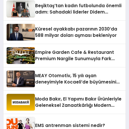
Beşiktaş’tan kadın futbolunda önemli
adım: Sahadaki liderler Didem
Karagenç ve Başak Gündoğdu kulüp
hafızasını geleceğe taşıyacak
Küresel ayakkabı pazarının 2030’da
588 milyar doları aşması bekleniyor
Empire Garden Cafe & Restaurant
Premium Nargile Sunumuyla Fark
Yaratıyor
MEAY Otomotiv, 15 yılı aşan
deneyimiyle Kocaeli’de büyümesini
sürdürüyor
Moda Bakır, El Yapımı Bakır Ürünleriyle
Geleneksel Zanaatkârlığı Modern
Yaşam Alanlarına Taşıyor
EMS antrenman sistemi nedir?