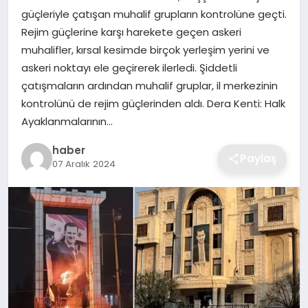
güçleriyle çatışan muhalif grupların kontrolüne geçti.
EKONOMI
Rejim güçlerine karşı harekete geçen askeri
muhalifler, kırsal kesimde birçok yerleşim yerini ve
MAGAZIN
askeri noktayı ele geçirerek ilerledi. Şiddetli
çatışmaların ardından muhalif gruplar, il merkezinin
OTOMOBIL
kontrolünü de rejim güçlerinden aldı. Dera Kenti: Halk
Ayaklanmalarının…
TEKNOLOJI
haber
Paylaş
07 Aralık 2024