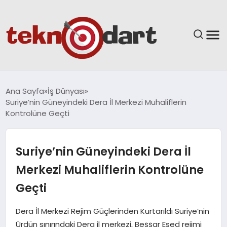
ANASAYFA
Ana Sayfa
İş Dünyası
Suriye’nin Güneyindeki Dera İl Merkezi Muhaliflerin
YAŞAM
Kontrolüne Geçti
BILIM & TEKNOLOJI
Suriye’nin Güneyindeki Dera İl
EĞITIM
Merkezi Muhaliflerin Kontrolüne
Geçti
GÜNDEM
Dera İl Merkezi Rejim Güçlerinden Kurtarıldı Suriye’nin
SPOR
Ürdün sınırındaki Dera il merkezi, Beşşar Esed rejimi