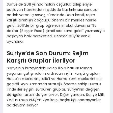
Suriye’de 2011 yılında halkın özgürlük talepleriyle
başlayan hareketlerin şiddetle bastırılması sonucu
patlak veren iç savaş sürecinde Dera kenti, rejim
karşıtı direnişin doğduğu önemli bir merkez haline
geldi. 2011’de bir grup öğrencinin okul duvarına “Ey
doktor (Beşşar Esed) şimdi sıra sana geldi” yazmasıyla
başlayan halk hareketleri, Dera’da büyük yankı
uyandırdı.
Suriye’de Son Durum: Rejim
Karşıtı Gruplar İlerliyor
Suriye’nin kuzeyindeki Halep ilinin batı kırsalında
yaşanan çatışmaların ardından rejim karşıtı gruplar,
Halep’in merkezini, İdlib’i ve Hama kent merkezini ele
geçirdi. Aynı zamanda stratejik öneme sahip Humus
ilinde ilerleyişini sürdüren gruplar, Suriye’nin değişen
dengeleri arasında yer alıyor. Diğer yandan, Suriye Milli
Ordusu’nun PKK/YPG’ye karşı başlattığı operasyonlar
da devam ediyor.