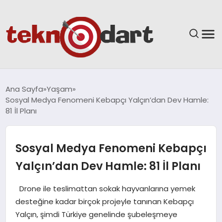
ANASAYFA
Ana Sayfa
Yaşam
Sosyal Medya Fenomeni Kebapçı Yalçın’dan Dev Hamle:
YAŞAM
81 İl Planı
BILIM & TEKNOLOJI
Sosyal Medya Fenomeni Kebapçı
EĞITIM
Yalçın’dan Dev Hamle: 81 İl Planı
GÜNDEM
Drone ile teslimattan sokak hayvanlarına yemek
desteğine kadar birçok projeyle tanınan Kebapçı
SPOR
Yalçın, şimdi Türkiye genelinde şubeleşmeye