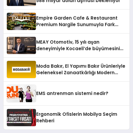
588 milyar doları aşması bekleniyor
Empire Garden Cafe & Restaurant
Premium Nargile Sunumuyla Fark
Yaratıyor
MEAY Otomotiv, 15 yılı aşan
deneyimiyle Kocaeli’de büyümesini
sürdürüyor
Moda Bakır, El Yapımı Bakır Ürünleriyle
Geleneksel Zanaatkârlığı Modern
Yaşam Alanlarına Taşıyor
EMS antrenman sistemi nedir?
Ergonomik Ofislerin Mobilya Seçim
Rehberi