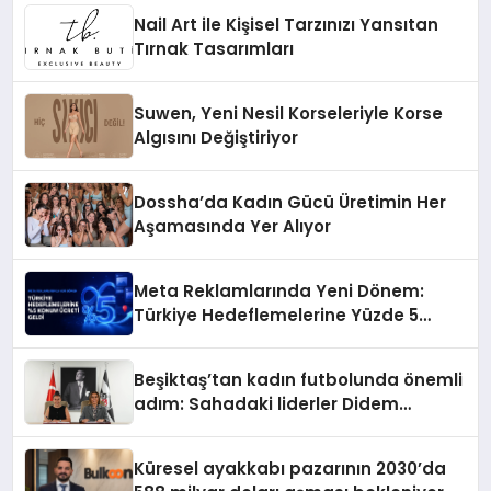
Nail Art ile Kişisel Tarzınızı Yansıtan
Tırnak Tasarımları
Suwen, Yeni Nesil Korseleriyle Korse
Algısını Değiştiriyor
Dossha’da Kadın Gücü Üretimin Her
Aşamasında Yer Alıyor
Meta Reklamlarında Yeni Dönem:
Türkiye Hedeflemelerine Yüzde 5
Konum Ücreti Geldi
Beşiktaş’tan kadın futbolunda önemli
adım: Sahadaki liderler Didem
Karagenç ve Başak Gündoğdu kulüp
hafızasını geleceğe taşıyacak
Küresel ayakkabı pazarının 2030’da