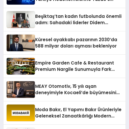
Konum Ücreti Geldi
Beşiktaş’tan kadın futbolunda önemli
adım: Sahadaki liderler Didem
Karagenç ve Başak Gündoğdu kulüp
hafızasını geleceğe taşıyacak
Küresel ayakkabı pazarının 2030’da
588 milyar doları aşması bekleniyor
Empire Garden Cafe & Restaurant
Premium Nargile Sunumuyla Fark
Yaratıyor
MEAY Otomotiv, 15 yılı aşan
deneyimiyle Kocaeli’de büyümesini
sürdürüyor
Moda Bakır, El Yapımı Bakır Ürünleriyle
Geleneksel Zanaatkârlığı Modern
Yaşam Alanlarına Taşıyor