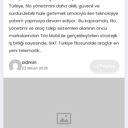
Türkiye, filo yönetimini daha akıllı, güvenli ve
EKONOMI
sürdürülebilir hale getirmek amacıyla ileri teknolojiye
yatırım yapmaya devam ediyor. Bu kapsamda, filo
MAGAZIN
yönetimi ve araç takip sistemleri alanının öncü
markalarından Trio Mobil ile gerçekleştirilen stratejik
OTOMOBIL
iş birliği sayesinde, SIXT Türkiye filosundaki araçlar en
yeni telematik…
TEKNOLOJI
admin
Paylaş
22 Nisan 2025