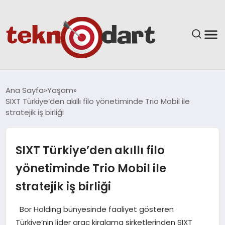
ANASAYFA
Ana Sayfa
Yaşam
SIXT Türkiye’den akıllı filo yönetiminde Trio Mobil ile
YAŞAM
stratejik iş birliği
BILIM & TEKNOLOJI
SIXT Türkiye’den akıllı filo
EĞITIM
yönetiminde Trio Mobil ile
stratejik iş birliği
GÜNDEM
Bor Holding bünyesinde faaliyet gösteren
SPOR
Türkiye’nin lider araç kiralama şirketlerinden SIXT