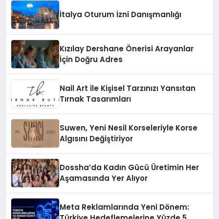
İtalya Oturum İzni Danışmanlığı
Kızılay Dershane Önerisi Arayanlar
İçin Doğru Adres
Nail Art ile Kişisel Tarzınızı Yansıtan
Tırnak Tasarımları
Suwen, Yeni Nesil Korseleriyle Korse
Algısını Değiştiriyor
Dossha’da Kadın Gücü Üretimin Her
Aşamasında Yer Alıyor
Meta Reklamlarında Yeni Dönem:
Türkiye Hedeflemelerine Yüzde 5