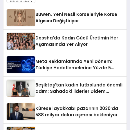
Suwen, Yeni Nesil Korseleriyle Korse
Algısını Değiştiriyor
Dossha’da Kadın Gücü Üretimin Her
Aşamasında Yer Alıyor
Meta Reklamlarında Yeni Dönem:
Türkiye Hedeflemelerine Yüzde 5
Konum Ücreti Geldi
Beşiktaş’tan kadın futbolunda önemli
adım: Sahadaki liderler Didem
Karagenç ve Başak Gündoğdu kulüp
hafızasını geleceğe taşıyacak
Küresel ayakkabı pazarının 2030’da
588 milyar doları aşması bekleniyor