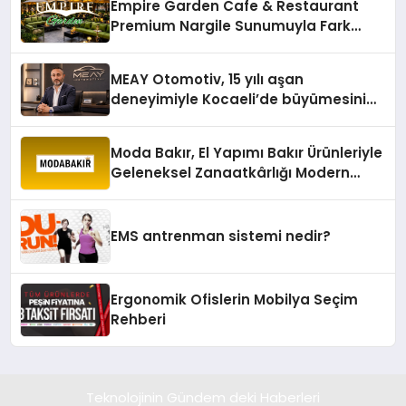
Empire Garden Cafe & Restaurant
Premium Nargile Sunumuyla Fark
Yaratıyor
MEAY Otomotiv, 15 yılı aşan
deneyimiyle Kocaeli’de büyümesini
sürdürüyor
Moda Bakır, El Yapımı Bakır Ürünleriyle
Geleneksel Zanaatkârlığı Modern
Yaşam Alanlarına Taşıyor
EMS antrenman sistemi nedir?
Ergonomik Ofislerin Mobilya Seçim
Rehberi
Teknolojinin Gündem deki Haberleri