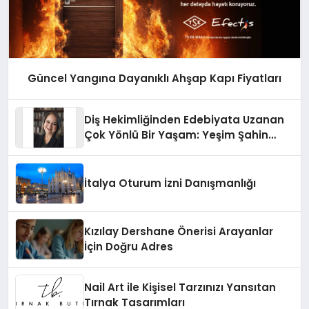
Güncel Yangına Dayanıklı Ahşap Kapı Fiyatları
Diş Hekimliğinden Edebiyata Uzanan
Çok Yönlü Bir Yaşam: Yeşim Şahin
Yaman
İtalya Oturum İzni Danışmanlığı
Kızılay Dershane Önerisi Arayanlar
İçin Doğru Adres
Nail Art ile Kişisel Tarzınızı Yansıtan
Tırnak Tasarımları