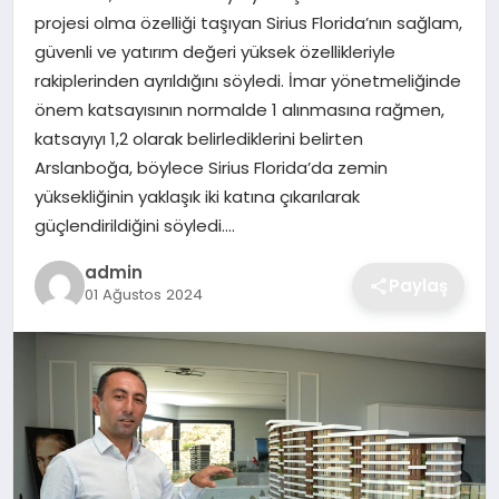
projesi olma özelliği taşıyan Sirius Florida’nın sağlam,
EKONOMI
güvenli ve yatırım değeri yüksek özellikleriyle
rakiplerinden ayrıldığını söyledi. İmar yönetmeliğinde
MAGAZIN
önem katsayısının normalde 1 alınmasına rağmen,
katsayıyı 1,2 olarak belirlediklerini belirten
OTOMOBIL
Arslanboğa, böylece Sirius Florida’da zemin
yüksekliğinin yaklaşık iki katına çıkarılarak
TEKNOLOJI
güçlendirildiğini söyledi….
admin
Paylaş
01 Ağustos 2024