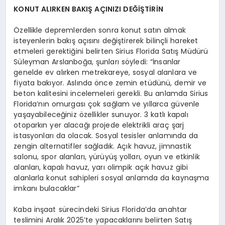
KONUT ALIRKEN BAKIŞ AÇINIZI DEĞİŞTİRİN
Özellikle depremlerden sonra konut satın almak
isteyenlerin bakış açısını değiştirerek bilinçli hareket
etmeleri gerektiğini belirten Sirius Florida Satış Müdürü
Süleyman Arslanboğa, şunları söyledi: “İnsanlar
genelde ev alırken metrekareye, sosyal alanlara ve
fiyata bakıyor. Aslında önce zemin etüdünü, demir ve
beton kalitesini incelemeleri gerekli. Bu anlamda Sirius
Florida’nın omurgası çok sağlam ve yıllarca güvenle
yaşayabileceğiniz özellikler sunuyor. 3 katlı kapalı
otoparkın yer alacağı projede elektrikli araç şarj
istasyonları da olacak. Sosyal tesisler anlamında da
zengin alternatifler sağladık. Açık havuz, jimnastik
salonu, spor alanları, yürüyüş yolları, oyun ve etkinlik
alanları, kapalı havuz, yarı olimpik açık havuz gibi
alanlarla konut sahipleri sosyal anlamda da kaynaşma
imkanı bulacaklar”
Kaba inşaat sürecindeki Sirius Florida’da anahtar
teslimini Aralık 2025’te yapacaklarını belirten Satış