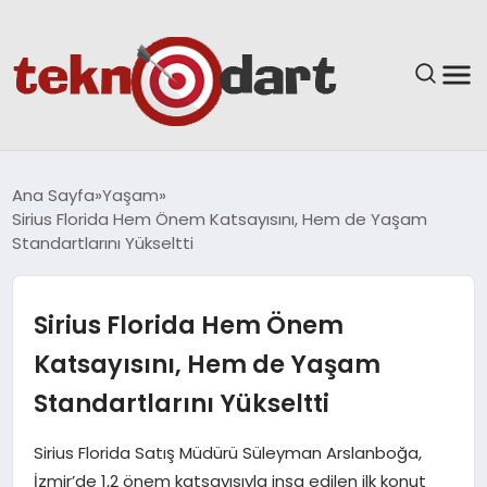
ANASAYFA
Ana Sayfa
Yaşam
Sirius Florida Hem Önem Katsayısını, Hem de Yaşam
YAŞAM
Standartlarını Yükseltti
BILIM & TEKNOLOJI
Sirius Florida Hem Önem
EĞITIM
Katsayısını, Hem de Yaşam
Standartlarını Yükseltti
GÜNDEM
Sirius Florida Satış Müdürü Süleyman Arslanboğa,
SPOR
İzmir’de 1,2 önem katsayısıyla inşa edilen ilk konut