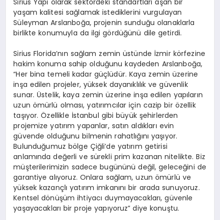
Sirius Yapı olarak sektördeki standartları aşan bir
yaşam kalitesi sağlamak istediklerini vurgulayan
Süleyman Arslanboğa, projenin sunduğu olanaklarla
birlikte konumuyla da ilgi gördüğünü dile getirdi.
Sirius Florida’nın sağlam zemin üstünde İzmir körfezine
hakim konuma sahip olduğunu kaydeden Arslanboğa,
“Her bina temeli kadar güçlüdür. Kaya zemin üzerine
inşa edilen projeler, yüksek dayanıklılık ve güvenlik
sunar. Üstelik, kaya zemin üzerine inşa edilen yapıların
uzun ömürlü olması, yatırımcılar için cazip bir özellik
taşıyor. Özellikle İstanbul gibi büyük şehirlerden
projemize yatırım yapanlar, satın aldıkları evin
güvende olduğunu bilmenin rahatlığını yaşıyor.
Bulunduğumuz bölge Çiğli’de yatırım getirisi
anlamında değerli ve sürekli prim kazanan nitelikte. Biz
müşterilerimizin sadece bugününü değil, geleceğini de
garantiye alıyoruz. Onlara sağlam, uzun ömürlü ve
yüksek kazançlı yatırım imkanını bir arada sunuyoruz.
Kentsel dönüşüm ihtiyacı duymayacakları, güvenle
yaşayacakları bir proje yapıyoruz” diye konuştu.