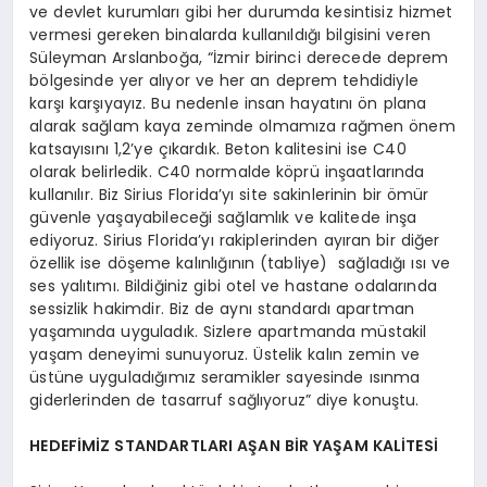
ve devlet kurumları gibi her durumda kesintisiz hizmet
vermesi gereken binalarda kullanıldığı bilgisini veren
Süleyman Arslanboğa, “İzmir birinci derecede deprem
bölgesinde yer alıyor ve her an deprem tehdidiyle
karşı karşıyayız. Bu nedenle insan hayatını ön plana
alarak sağlam kaya zeminde olmamıza rağmen önem
katsayısını 1,2’ye çıkardık. Beton kalitesini ise C40
olarak belirledik. C40 normalde köprü inşaatlarında
kullanılır. Biz Sirius Florida’yı site sakinlerinin bir ömür
güvenle yaşayabileceği sağlamlık ve kalitede inşa
ediyoruz. Sirius Florida’yı rakiplerinden ayıran bir diğer
özellik ise döşeme kalınlığının (tabliye) sağladığı ısı ve
ses yalıtımı. Bildiğiniz gibi otel ve hastane odalarında
sessizlik hakimdir. Biz de aynı standardı apartman
yaşamında uyguladık. Sizlere apartmanda müstakil
yaşam deneyimi sunuyoruz. Üstelik kalın zemin ve
üstüne uyguladığımız seramikler sayesinde ısınma
giderlerinden de tasarruf sağlıyoruz” diye konuştu.
HEDEFİMİZ STANDARTLARI AŞAN BİR YAŞAM KALİTESİ