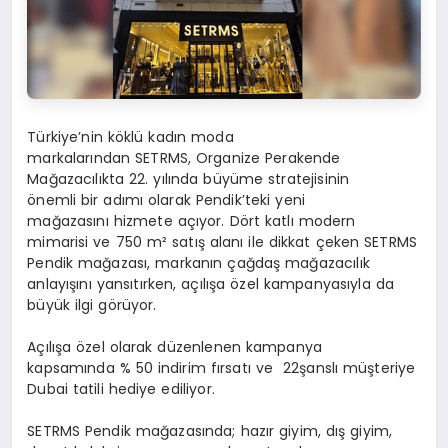
Türkiye’nin köklü kadın moda
markalarından
SETRMS
, Organize Perakende
Mağazacılıkta
22. yılında
büyüme stratejisinin
önemli bir adımı olarak
Pendik’teki yeni
mağazasını
hizmete açıyor. Dört katlı modern
mimarisi ve
750 m² satış alanı
ile dikkat çeken SETRMS
Pendik mağazası, markanın çağdaş mağazacılık
anlayışını yansıtırken, açılışa özel kampanyasıyla da
büyük ilgi görüyor.
Açılışa özel olarak düzenlenen kampanya
kapsamında
% 50 indirim fırsatı
ve
22
şanslı müşteriye
Dubai tatili
hediye ediliyor.
SETRMS Pendik mağazasında;
hazır giyim, dış giyim,