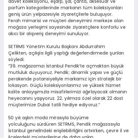
davet koleksiyonu, eşarp, şal, çanta, aksesuar ve
parfüm
kategorilerinde markanın tüm koleksiyonları
geniş ürün yelpazesiyle ziyaretçilerle buluşuyor.
Ferah mimarisi ve müşteri deneyimini merkeze alan
mağaza yerleşimi sayesinde ziyaretçilere konforlu ve
akıcı bir alışveriş deneyimi sunuluyor.
SETRMS Yönetim Kurulu Başkanı
Abdurrahim
Çelikten
, açılışla ilgili yaptığı değerlendirmede şunları
söyledi:
“39. mağazamızı İstanbul Pendik’te açmaktan büyük
mutluluk duyuyoruz. Pendik; dinamik yapısı ve güçlü
perakende potansiyeliyle markamız için stratejik bir
lokasyon. Güçlü koleksiyonlarımız ve yüksek hizmet
kalite anlayışımızla misafirlerimizi ağırlayacak olmanın
heyecanını yaşıyoruz. 22. yılımıza özel olarak 22 dost
müşterimize Dubai tatili hediye ediyoruz.”
50 yılı aşkın moda mirasıyla
büyüme
yolculuğunu sürdüren SETRMS, Pendik mağazasıyla
İstanbul genelindeki erişilebilirliğini artırırken, çevre il ve
ilçelerdeki müşterilerine de daha yakın