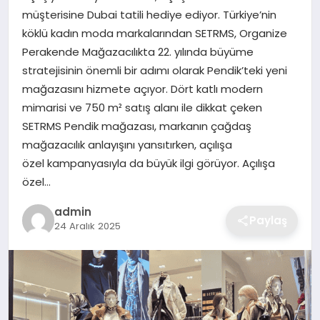
müşterisine Dubai tatili hediye ediyor. Türkiye’nin
EKONOMI
köklü kadın moda markalarından SETRMS, Organize
Perakende Mağazacılıkta 22. yılında büyüme
MAGAZIN
stratejisinin önemli bir adımı olarak Pendik’teki yeni
mağazasını hizmete açıyor. Dört katlı modern
OTOMOBIL
mimarisi ve 750 m² satış alanı ile dikkat çeken
SETRMS Pendik mağazası, markanın çağdaş
TEKNOLOJI
mağazacılık anlayışını yansıtırken, açılışa
özel kampanyasıyla da büyük ilgi görüyor. Açılışa
özel…
admin
Paylaş
24 Aralık 2025