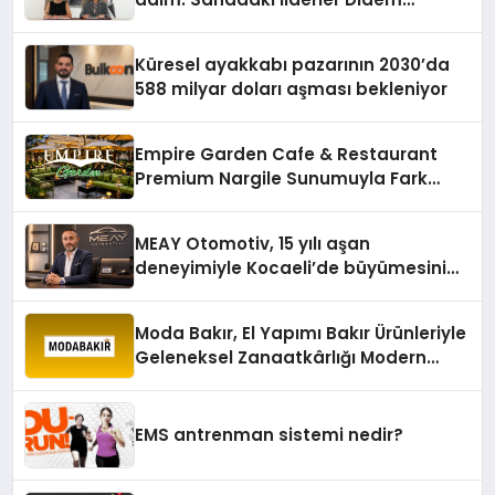
Karagenç ve Başak Gündoğdu kulüp
hafızasını geleceğe taşıyacak
Küresel ayakkabı pazarının 2030’da
588 milyar doları aşması bekleniyor
Empire Garden Cafe & Restaurant
Premium Nargile Sunumuyla Fark
Yaratıyor
MEAY Otomotiv, 15 yılı aşan
deneyimiyle Kocaeli’de büyümesini
sürdürüyor
Moda Bakır, El Yapımı Bakır Ürünleriyle
Geleneksel Zanaatkârlığı Modern
Yaşam Alanlarına Taşıyor
EMS antrenman sistemi nedir?