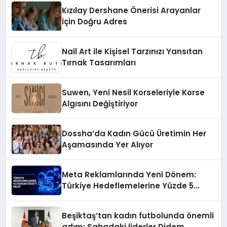
Kızılay Dershane Önerisi Arayanlar
İçin Doğru Adres
Nail Art ile Kişisel Tarzınızı Yansıtan
Tırnak Tasarımları
Suwen, Yeni Nesil Korseleriyle Korse
Algısını Değiştiriyor
Dossha’da Kadın Gücü Üretimin Her
Aşamasında Yer Alıyor
Meta Reklamlarında Yeni Dönem:
Türkiye Hedeflemelerine Yüzde 5
Konum Ücreti Geldi
Beşiktaş’tan kadın futbolunda önemli
adım: Sahadaki liderler Didem