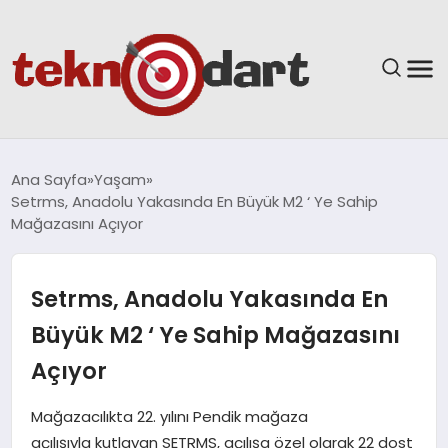
ANASAYFA
Ana Sayfa
Yaşam
Setrms, Anadolu Yakasında En Büyük M2 ‘ Ye Sahip
YAŞAM
Mağazasını Açıyor
BILIM & TEKNOLOJI
Setrms, Anadolu Yakasında En
EĞITIM
Büyük M2 ‘ Ye Sahip Mağazasını
Açıyor
GÜNDEM
Mağazacılıkta 22. yılını Pendik mağaza
SPOR
açılışıyla kutlayan SETRMS, açılışa özel olarak 22 dost