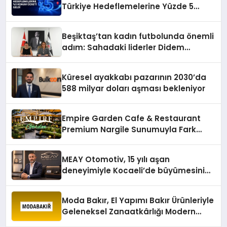
Türkiye Hedeflemelerine Yüzde 5
Konum Ücreti Geldi
Beşiktaş’tan kadın futbolunda önemli
adım: Sahadaki liderler Didem
Karagenç ve Başak Gündoğdu kulüp
hafızasını geleceğe taşıyacak
Küresel ayakkabı pazarının 2030’da
588 milyar doları aşması bekleniyor
Empire Garden Cafe & Restaurant
Premium Nargile Sunumuyla Fark
Yaratıyor
MEAY Otomotiv, 15 yılı aşan
deneyimiyle Kocaeli’de büyümesini
sürdürüyor
Moda Bakır, El Yapımı Bakır Ürünleriyle
Geleneksel Zanaatkârlığı Modern
Yaşam Alanlarına Taşıyor