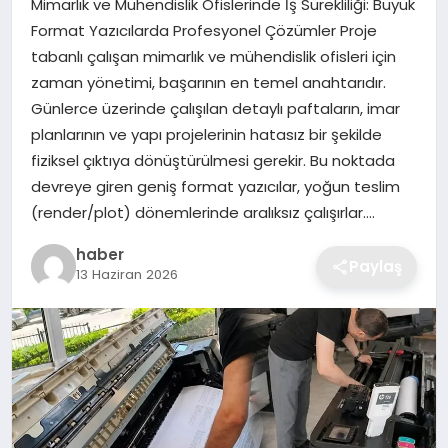
Mimarlık ve Mühendislik Ofislerinde İş Sürekliliği: Büyük
EKONOMI
Format Yazıcılarda Profesyonel Çözümler Proje
tabanlı çalışan mimarlık ve mühendislik ofisleri için
MAGAZIN
zaman yönetimi, başarının en temel anahtarıdır.
Günlerce üzerinde çalışılan detaylı paftaların, imar
OTOMOBIL
planlarının ve yapı projelerinin hatasız bir şekilde
fiziksel çıktıya dönüştürülmesi gerekir. Bu noktada
TEKNOLOJI
devreye giren geniş format yazıcılar, yoğun teslim
(render/plot) dönemlerinde aralıksız çalışırlar….
haber
Paylaş
13 Haziran 2026