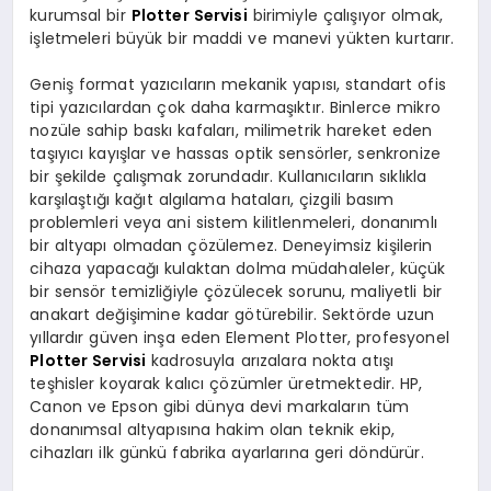
kurumsal bir
Plotter Servisi
birimiyle çalışıyor olmak,
işletmeleri büyük bir maddi ve manevi yükten kurtarır.
Geniş format yazıcıların mekanik yapısı, standart ofis
tipi yazıcılardan çok daha karmaşıktır. Binlerce mikro
nozüle sahip baskı kafaları, milimetrik hareket eden
taşıyıcı kayışlar ve hassas optik sensörler, senkronize
bir şekilde çalışmak zorundadır. Kullanıcıların sıklıkla
karşılaştığı kağıt algılama hataları, çizgili basım
problemleri veya ani sistem kilitlenmeleri, donanımlı
bir altyapı olmadan çözülemez. Deneyimsiz kişilerin
cihaza yapacağı kulaktan dolma müdahaleler, küçük
bir sensör temizliğiyle çözülecek sorunu, maliyetli bir
anakart değişimine kadar götürebilir. Sektörde uzun
yıllardır güven inşa eden Element Plotter, profesyonel
Plotter Servisi
kadrosuyla arızalara nokta atışı
teşhisler koyarak kalıcı çözümler üretmektedir. HP,
Canon ve Epson gibi dünya devi markaların tüm
donanımsal altyapısına hakim olan teknik ekip,
cihazları ilk günkü fabrika ayarlarına geri döndürür.