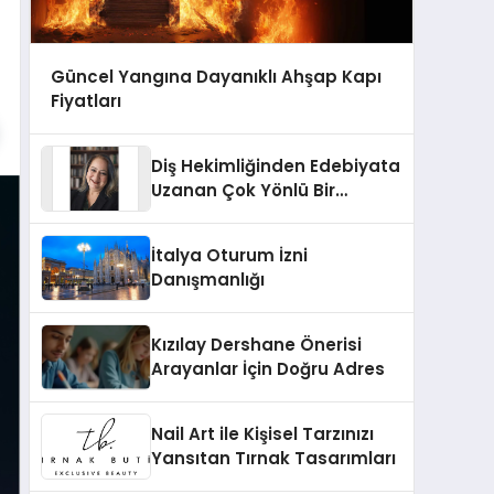
Güncel Yangına Dayanıklı Ahşap Kapı
Fiyatları
Diş Hekimliğinden Edebiyata
Uzanan Çok Yönlü Bir
Yaşam: Yeşim Şahin Yaman
İtalya Oturum İzni
Danışmanlığı
Kızılay Dershane Önerisi
Arayanlar İçin Doğru Adres
Nail Art ile Kişisel Tarzınızı
Yansıtan Tırnak Tasarımları