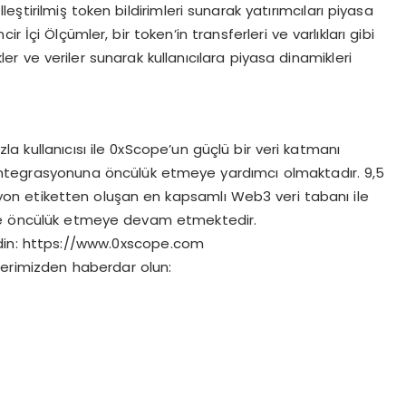
leştirilmiş token bildirimleri sunarak yatırımcıları piyasa
 İçi Ölçümler, bir token’in transferleri ve varlıkları gibi
ikler ve veriler sunarak kullanıcılara piyasa dinamikleri
la kullanıcısı ile 0xScope’un güçlü bir veri katmanı
tegrasyonuna öncülük etmeye yardımcı olmaktadır. 9,5
yon etiketten oluşan en kapsamlı Web3 veri tabanı ile
öre öncülük etmeye devam etmektedir.
 edin: https://www.0xscope.com
lerimizden haberdar olun: