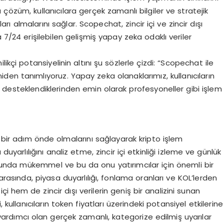
züm, kullanıcılara gerçek zamanlı bilgiler ve stratejik
ları almalarını sağlar. Scopechat, zincir içi ve zincir dışı
 7/24 erişilebilen gelişmiş yapay zeka odaklı veriler
ikçi potansiyelinin altını şu sözlerle çizdi: “Scopechat ile
en tanımlıyoruz. Yapay zeka olanaklarımız, kullanıcıların
e desteklendiklerinden emin olarak profesyoneller gibi işlem
a bir adım önde olmalarını sağlayarak kripto işlem
uyarlılığını analiz etme, zincir içi etkinliği izleme ve günlük
unda mükemmel ve bu da onu yatırımcılar için önemli bir
arasında, piyasa duyarlılığı, fonlama oranları ve KOL’lerden
çi hem de zincir dışı verilerin geniş bir analizini sunan
 kullanıcıların token fiyatları üzerindeki potansiyel etkilerine
na yardımcı olan gerçek zamanlı, kategorize edilmiş uyarılar