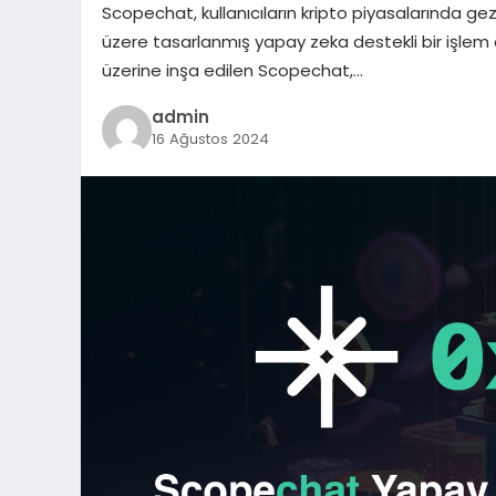
Scopechat, kullanıcıların kripto piyasalarında
üzere tasarlanmış yapay zeka destekli bir işle
üzerine inşa edilen Scopechat,…
admin
16 Ağustos 2024