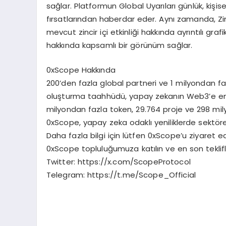
sağlar. Platformun Global Uyarıları günlük, kişisel
fırsatlarından haberdar eder. Aynı zamanda, Zincir
mevcut zincir içi etkinliği hakkında ayrıntılı graf
hakkında kapsamlı bir görünüm sağlar.
0xScope Hakkında
200’den fazla global partneri ve 1 milyondan faz
oluşturma taahhüdü, yapay zekanın Web3’e en
milyondan fazla token, 29.764 proje ve 298 mil
0xScope, yapay zeka odaklı yeniliklerde sekt
Daha fazla bilgi için lütfen 0xScope’u ziyaret
0xScope topluluğumuza katılın ve en son teklif
Twitter: https://x.com/ScopeProtocol
Telegram: https://t.me/Scope_Official