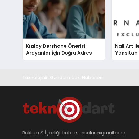
Kızılay Dershane Önerisi
Nail Art il
Arayanlar İçin Doğru Adres
Yansıtan 
Teknolojinin Gündem deki Haberleri
Reklam & İşbirliği:
habersonuclari@gmail.com