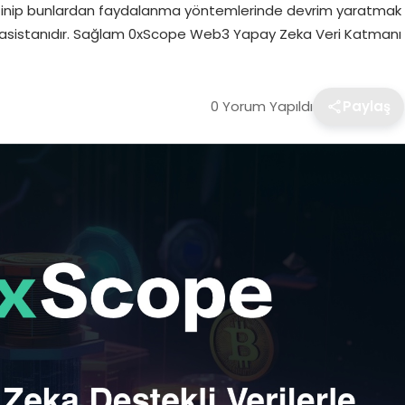
 gezinip bunlardan faydalanma yöntemlerinde devrim yaratmak
m asistanıdır. Sağlam 0xScope Web3 Yapay Zeka Veri Katmanı
0 Yorum Yapıldı
Paylaş