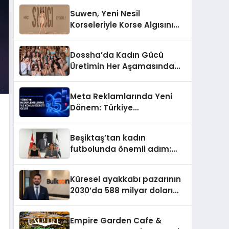
Suwen, Yeni Nesil
Korseleriyle Korse Algısını
Değiştiriyor
Dossha’da Kadın Gücü
Üretimin Her Aşamasında
Yer Alıyor
Meta Reklamlarında Yeni
Dönem: Türkiye
Hedeflemelerine Yüzde 5
Konum Ücreti Geldi
Beşiktaş’tan kadın
futbolunda önemli adım:
Sahadaki liderler Didem
Karagenç ve Başak
Küresel ayakkabı pazarının
Gündoğdu kulüp hafızasını
2030’da 588 milyar doları
geleceğe taşıyacak
aşması bekleniyor
Empire Garden Cafe &