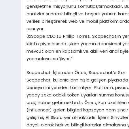
genişletme misyonunu somutlaştırmaktadır. Bu çö
analizler sunarak bilinçli ve başarılı yatırım karar
verileri birleştirerek web ve mobil platformlarda
sunuyor.
0xScope CEO’su Phillip Torres, Scopechat’in yenil
kripto piyasasında işlem yapma deneyimini yenid
mevcut olan en kapsamlı ve akıllı veri analiziyl
yapmalarını sağlıyor.”
Scopechat: İşlemden Önce, Scopechat’e Sor
Scopechat, kullanıcıların hızla gelişen piyasad
deneyimini yeniden tanımlıyor. Platform, piyasa d
yapay zeka odaklı token uyarıları sunma konus
araç haline getirmektedir. Öne çıkan özellikleri 
(influencer) gelen bilgileri kapsayan hem zincir i
gelişmiş AI Skoru yer almaktadır. İşlem Sinyalleri,
dayalı olarak hızlı ve bilinçli kararlar almaları