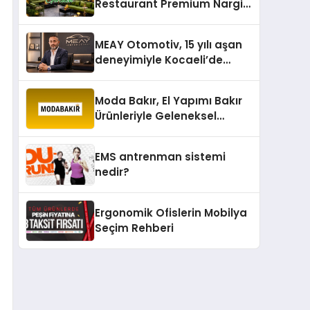
Restaurant Premium Nargile
Sunumuyla Fark Yaratıyor
MEAY Otomotiv, 15 yılı aşan
deneyimiyle Kocaeli’de
büyümesini sürdürüyor
Moda Bakır, El Yapımı Bakır
Ürünleriyle Geleneksel
Zanaatkârlığı Modern
Yaşam Alanlarına Taşıyor
EMS antrenman sistemi
nedir?
Ergonomik Ofislerin Mobilya
Seçim Rehberi