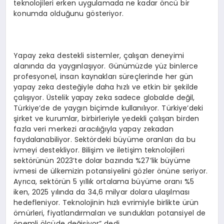
teknolojileri erken uygulamada ne kadar öncü bir
konumda olduğunu gösteriyor.
Yapay zeka destekli sistemler, çalışan deneyimi
alanında da yaygınlaşıyor. Günümüzde yüz binlerce
profesyonel, insan kaynakları süreçlerinde her gün
yapay zeka desteğiyle daha hızlı ve etkin bir şekilde
çalışıyor. Üstelik yapay zeka sadece globalde değil,
Türkiye’de de yaygın biçimde kullanılıyor. Türkiye’deki
şirket ve kurumlar, birbirleriyle yedekli çalışan birden
fazla veri merkezi aracılığıyla yapay zekadan
faydalanabiliyor. Sektördeki büyüme oranları da bu
ivmeyi destekliyor. Bilişim ve iletişim teknolojileri
sektörünün 2023’te dolar bazında %27’lik büyüme
ivmesi de ülkemizin potansiyelini gözler önüne seriyor.
Ayrıca, sektörün 5 yıllık ortalama büyüme oranı %5
iken, 2025 yılında da 34,6 milyar dolara ulaşılması
hedefleniyor. Teknolojinin hızlı evrimiyle birlikte ürün
ömürleri, fiyatlandırmaları ve sundukları potansiyel de
önemli ölçüde değişiyor” dedi.