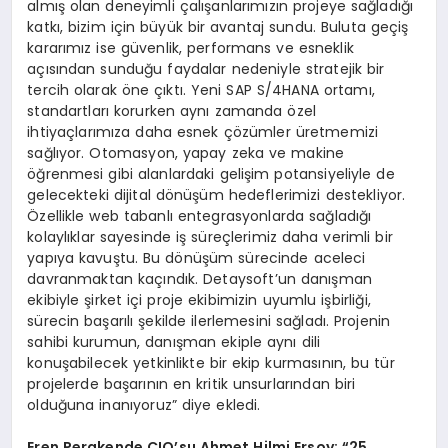
almış olan deneyimli çalışanlarımızın projeye sağladığı
katkı, bizim için büyük bir avantaj sundu. Buluta geçiş
kararımız ise güvenlik, performans ve esneklik
açısından sunduğu faydalar nedeniyle stratejik bir
tercih olarak öne çıktı. Yeni SAP S/4HANA ortamı,
standartları korurken aynı zamanda özel
ihtiyaçlarımıza daha esnek çözümler üretmemizi
sağlıyor. Otomasyon, yapay zeka ve makine
öğrenmesi gibi alanlardaki gelişim potansiyeliyle de
gelecekteki dijital dönüşüm hedeflerimizi destekliyor.
Özellikle web tabanlı entegrasyonlarda sağladığı
kolaylıklar sayesinde iş süreçlerimiz daha verimli bir
yapıya kavuştu. Bu dönüşüm sürecinde aceleci
davranmaktan kaçındık. Detaysoft’un danışman
ekibiyle şirket içi proje ekibimizin uyumlu işbirliği,
sürecin başarılı şekilde ilerlemesini sağladı. Projenin
sahibi kurumun, danışman ekiple aynı dili
konuşabilecek yetkinlikte bir ekip kurmasının, bu tür
projelerde başarının en kritik unsurlarından biri
olduğuna inanıyoruz” diye ekledi.
Eren Perakende CIO’su Ahmet Hilmi Ersoy: “25