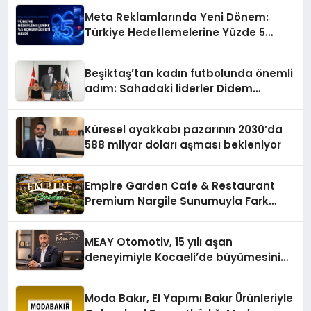
Meta Reklamlarında Yeni Dönem:
Türkiye Hedeflemelerine Yüzde 5
Konum Ücreti Geldi
Beşiktaş’tan kadın futbolunda önemli
adım: Sahadaki liderler Didem
Karagenç ve Başak Gündoğdu kulüp
hafızasını geleceğe taşıyacak
Küresel ayakkabı pazarının 2030’da
588 milyar doları aşması bekleniyor
Empire Garden Cafe & Restaurant
Premium Nargile Sunumuyla Fark
Yaratıyor
MEAY Otomotiv, 15 yılı aşan
deneyimiyle Kocaeli’de büyümesini
sürdürüyor
Moda Bakır, El Yapımı Bakır Ürünleriyle