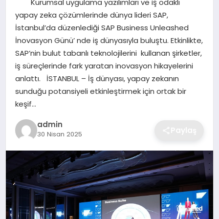
Kurumsal uygulama yazılımları ve iş odaklı
EKONOMI
yapay zeka çözümlerinde dünya lideri SAP,
İstanbul’da düzenlediği SAP Business Unleashed
MAGAZIN
İnovasyon Günü’ nde iş dünyasıyla buluştu. Etkinlikte,
SAP’nin bulut tabanlı teknolojilerini kullanan şirketler,
OTOMOBIL
iş süreçlerinde fark yaratan inovasyon hikayelerini
anlattı. İSTANBUL – İş dünyası, yapay zekanın
TEKNOLOJI
sunduğu potansiyeli etkinleştirmek için ortak bir
keşif…
admin
Paylaş
30 Nisan 2025