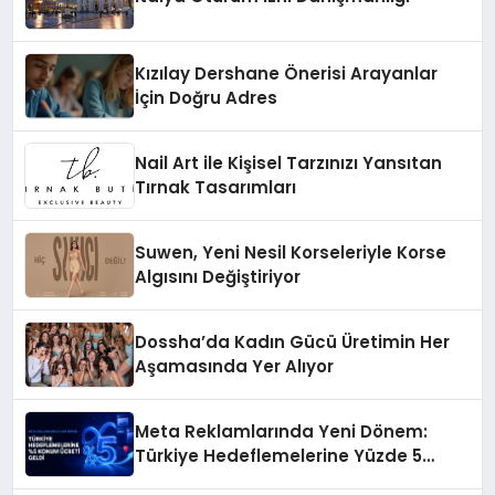
Kızılay Dershane Önerisi Arayanlar
İçin Doğru Adres
Nail Art ile Kişisel Tarzınızı Yansıtan
Tırnak Tasarımları
Suwen, Yeni Nesil Korseleriyle Korse
Algısını Değiştiriyor
Dossha’da Kadın Gücü Üretimin Her
Aşamasında Yer Alıyor
Meta Reklamlarında Yeni Dönem:
Türkiye Hedeflemelerine Yüzde 5
Konum Ücreti Geldi