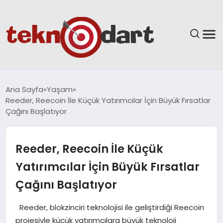
ANASAYFA
Ana Sayfa
Yaşam
Reeder, Reecoin İle Küçük Yatırımcılar İçin Büyük Fırsatlar
YAŞAM
Çağını Başlatıyor
BILIM & TEKNOLOJI
Reeder, Reecoin İle Küçük
EĞITIM
Yatırımcılar İçin Büyük Fırsatlar
Çağını Başlatıyor
GÜNDEM
Reeder, blokzinciri teknolojisi ile geliştirdiği Reecoin
SPOR
projesiyle küçük yatırımcılara büyük teknoloji