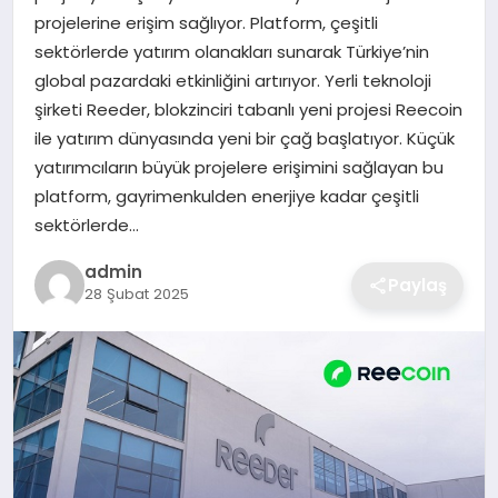
projelerine erişim sağlıyor. Platform, çeşitli
EKONOMI
sektörlerde yatırım olanakları sunarak Türkiye’nin
global pazardaki etkinliğini artırıyor. Yerli teknoloji
MAGAZIN
şirketi Reeder, blokzinciri tabanlı yeni projesi Reecoin
ile yatırım dünyasında yeni bir çağ başlatıyor. Küçük
OTOMOBIL
yatırımcıların büyük projelere erişimini sağlayan bu
platform, gayrimenkulden enerjiye kadar çeşitli
TEKNOLOJI
sektörlerde…
admin
Paylaş
28 Şubat 2025