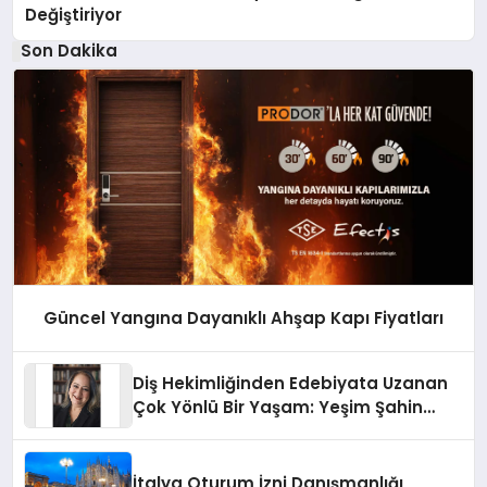
Değiştiriyor
Son Dakika
Güncel Yangına Dayanıklı Ahşap Kapı Fiyatları
Diş Hekimliğinden Edebiyata Uzanan
Çok Yönlü Bir Yaşam: Yeşim Şahin
Yaman
İtalya Oturum İzni Danışmanlığı