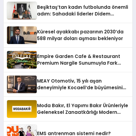
Beşiktaş’tan kadın futbolunda önemli
adım: Sahadaki liderler Didem
Karagenç ve Başak Gündoğdu kulüp
hafızasını geleceğe taşıyacak
Küresel ayakkabı pazarının 2030’da
588 milyar doları aşması bekleniyor
Empire Garden Cafe & Restaurant
Premium Nargile Sunumuyla Fark
Yaratıyor
MEAY Otomotiv, 15 yılı aşan
deneyimiyle Kocaeli’de büyümesini
sürdürüyor
Moda Bakır, El Yapımı Bakır Ürünleriyle
Geleneksel Zanaatkârlığı Modern
Yaşam Alanlarına Taşıyor
EMS antrenman sistemi nedir?