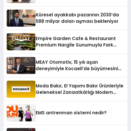
Karagenç ve Başak Gündoğdu kulüp
hafızasını geleceğe taşıyacak
Küresel ayakkabı pazarının 2030’da
588 milyar doları aşması bekleniyor
Empire Garden Cafe & Restaurant
Premium Nargile Sunumuyla Fark
Yaratıyor
MEAY Otomotiv, 15 yılı aşan
deneyimiyle Kocaeli’de büyümesini
sürdürüyor
Moda Bakır, El Yapımı Bakır Ürünleriyle
Geleneksel Zanaatkârlığı Modern
Yaşam Alanlarına Taşıyor
EMS antrenman sistemi nedir?