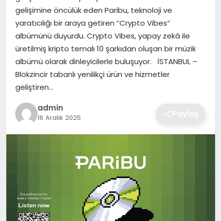
gelişimine öncülük eden Paribu, teknoloji ve
EKONOMI
yaratıcılığı bir araya getiren “Crypto Vibes”
albümünü duyurdu. Crypto Vibes, yapay zekâ ile
MAGAZIN
üretilmiş kripto temalı 10 şarkıdan oluşan bir müzik
albümü olarak dinleyicilerle buluşuyor. İSTANBUL –
OTOMOBIL
Blokzincir tabanlı yenilikçi ürün ve hizmetler
geliştiren…
TEKNOLOJI
admin
Paylaş
16 Aralık 2025