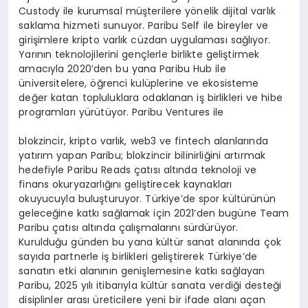
Custody ile kurumsal müşterilere yönelik dijital varlık
saklama hizmeti sunuyor. Paribu Self ile bireyler ve
girişimlere kripto varlık cüzdan uygulaması sağlıyor.
Yarının teknolojilerini gençlerle birlikte geliştirmek
amacıyla 2020’den bu yana Paribu Hub ile
üniversitelere, öğrenci kulüplerine ve ekosisteme
değer katan topluluklara odaklanan iş birlikleri ve hibe
programları yürütüyor. Paribu Ventures ile
blokzincir, kripto varlık, web3 ve fintech alanlarında
yatırım yapan Paribu; blokzincir bilinirliğini artırmak
hedefiyle Paribu Reads çatısı altında teknoloji ve
finans okuryazarlığını geliştirecek kaynakları
okuyucuyla buluşturuyor. Türkiye’de spor kültürünün
geleceğine katkı sağlamak için 2021’den bugüne Team
Paribu çatısı altında çalışmalarını sürdürüyor.
Kurulduğu günden bu yana kültür sanat alanında çok
sayıda partnerle iş birlikleri geliştirerek Türkiye’de
sanatın etki alanının genişlemesine katkı sağlayan
Paribu, 2025 yılı itibarıyla kültür sanata verdiği desteği
disiplinler arası üreticilere yeni bir ifade alanı açan