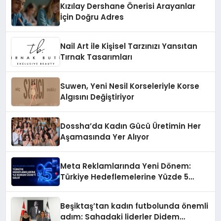
Kızılay Dershane Önerisi Arayanlar
İçin Doğru Adres
Nail Art ile Kişisel Tarzınızı Yansıtan
Tırnak Tasarımları
Suwen, Yeni Nesil Korseleriyle Korse
Algısını Değiştiriyor
Dossha’da Kadın Gücü Üretimin Her
Aşamasında Yer Alıyor
Meta Reklamlarında Yeni Dönem:
Türkiye Hedeflemelerine Yüzde 5
Konum Ücreti Geldi
Beşiktaş’tan kadın futbolunda önemli
adım: Sahadaki liderler Didem