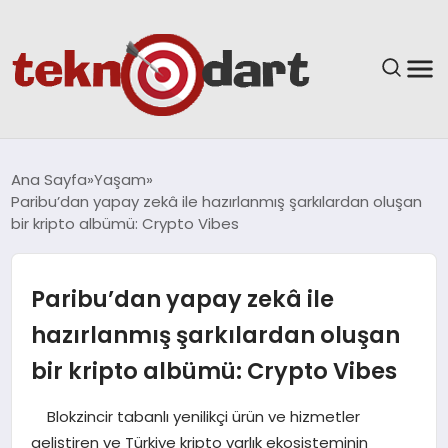
ANASAYFA
Ana Sayfa
Yaşam
Paribu’dan yapay zekâ ile hazırlanmış şarkılardan oluşan
YAŞAM
bir kripto albümü: Crypto Vibes
BILIM & TEKNOLOJI
Paribu’dan yapay zekâ ile
EĞITIM
hazırlanmış şarkılardan oluşan
bir kripto albümü: Crypto Vibes
GÜNDEM
Blokzincir tabanlı yenilikçi ürün ve hizmetler
SPOR
geliştiren ve Türkiye kripto varlık ekosisteminin