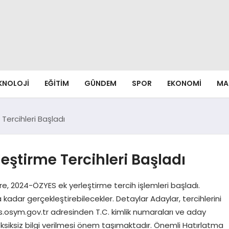
EKNOLOJI
EĞITIM
GÜNDEM
SPOR
EKONOMI
MA
ercihleri Başladı
ştirme Tercihleri Başladı
e, 2024-ÖZYES ek yerleştirme tercih işlemleri başladı.
 kadar gerçekleştirebilecekler. Detaylar Adaylar, tercihlerini
is.osym.gov.tr adresinden T.C. kimlik numaraları ve aday
eksiksiz bilgi verilmesi önem taşımaktadır. Önemli Hatırlatma