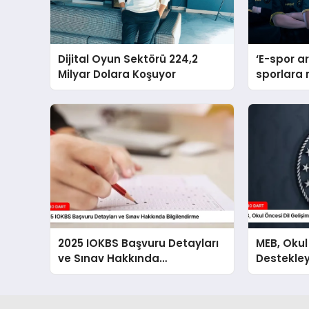
Dijital Oyun Sektörü 224,2
‘E-spor a
Milyar Dolara Koşuyor
sporlara 
büyüklüğe
2025 IOKBS Başvuru Detayları
MEB, Okul
ve Sınav Hakkında
Destekley
Bilgilendirme
Materyalle