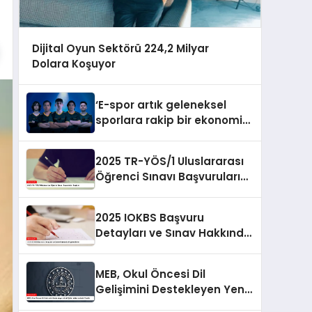
Dijital Oyun Sektörü 224,2 Milyar
Dolara Koşuyor
‘E-spor artık geleneksel
sporlara rakip bir ekonomik
büyüklüğe sahip’
2025 TR-YÖS/1 Uluslararası
Öğrenci Sınavı Başvuruları
Başlıyor
2025 IOKBS Başvuru
Detayları ve Sınav Hakkında
Bilgilendirme
MEB, Okul Öncesi Dil
Gelişimini Destekleyen Yeni
Eğitim Materyallerini Tanıttı