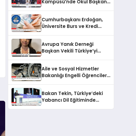
Kampüsü’nde Okul Başkanı
Seçilen Kaan Erdem Erol,
Mesut Özil’i Okula Davet Etti
Cumhurbaşkanı Erdoğan,
Üniversite Burs ve Kredi
Miktarlarını Açıkladı
Avrupa Yanık Derneği
Başkan Vekili Türkiye’yi
Övdü
Aile ve Sosyal Hizmetler
Bakanlığı Engelli Öğrencilere
Taşımalı Eğitim Desteği
Veriyor
Bakan Tekin, Türkiye’deki
Yabancı Dil Eğitiminde
Kaliteyi Artırmayı Hedefliyor