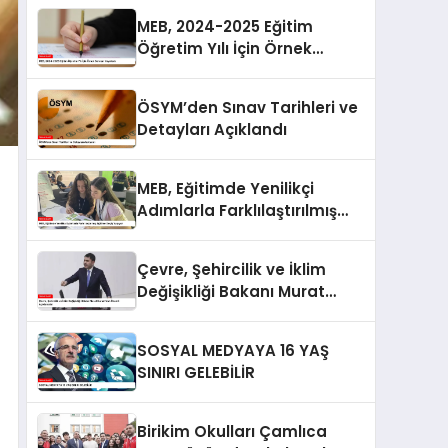
MEB, 2024-2025 Eğitim
Öğretim Yılı İçin Örnek
Soruları Yayınladı
ÖSYM’den Sınav Tarihleri ve
Detayları Açıklandı
MEB, Eğitimde Yenilikçi
Adımlarla Farklılaştırılmış
Eğitime Geçiş Yapıyor
Çevre, Şehircilik ve İklim
Değişikliği Bakanı Murat
Kurum’dan Önemli
Açıklamalar
SOSYAL MEDYAYA 16 YAŞ
SINIRI GELEBİLİR
Birikim Okulları Çamlıca