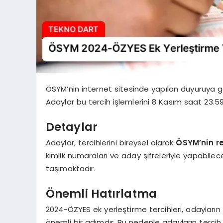
ÖSYM’nin internet sitesinde yapılan duyuruya gö
Adaylar bu tercih işlemlerini 8 Kasım saat 23.59
Detaylar
Adaylar, tercihlerini bireysel olarak
ÖSYM’nin re
kimlik numaraları ve aday şifreleriyle yapabilec
taşımaktadır.
Önemli Hatırlatma
2024-ÖZYES ek yerleştirme tercihleri, adayları
önemli bir adımdır. Bu nedenle adayların tercih s