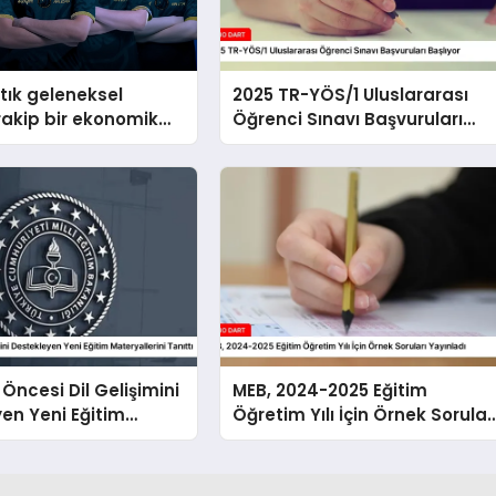
rtık geleneksel
2025 TR-YÖS/1 Uluslararası
rakip bir ekonomik
Öğrenci Sınavı Başvuruları
 sahip’
Başlıyor
 Öncesi Dil Gelişimini
MEB, 2024-2025 Eğitim
en Yeni Eğitim
Öğretim Yılı İçin Örnek Sorular
rini Tanıttı
Yayınladı