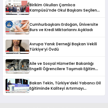
Birikim Okulları Çamlıca
Kampüsü’nde Okul Başkanı Seçilen
Kaan Erdem Erol, Mesut Özil’i Okula
Davet Etti
Cumhurbaşkanı Erdoğan, Üniversite
Burs ve Kredi Miktarlarını Açıkladı
Avrupa Yanık Derneği Başkan Vekili
Türkiye’yi Övdü
Aile ve Sosyal Hizmetler Bakanlığı
Engelli Öğrencilere Taşımalı Eğitim
Desteği Veriyor
Bakan Tekin, Türkiye’deki Yabancı Dil
Eğitiminde Kaliteyi Artırmayı
Hedefliyor