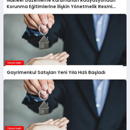
Nükleer Düzenleme Kurumunun Radyasyondan
Korunma Eğitimlerine İlişkin Yönetmelik Resmi
Gazete’de Yayımlandı
Gayrimenkul Satışları Yeni Yıla Hızlı Başladı