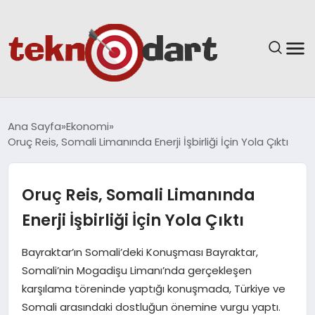
ANASAYFA
Ana Sayfa
Ekonomi
Oruç Reis, Somali Limanında Enerji İşbirliği İçin Yola Çıktı
YAŞAM
BILIM & TEKNOLOJI
Oruç Reis, Somali Limanında
Enerji İşbirliği İçin Yola Çıktı
EĞITIM
Bayraktar’ın Somali’deki Konuşması Bayraktar,
GÜNDEM
Somali’nin Mogadişu Limanı’nda gerçekleşen
karşılama töreninde yaptığı konuşmada, Türkiye ve
SPOR
Somali arasındaki dostluğun önemine vurgu yaptı.