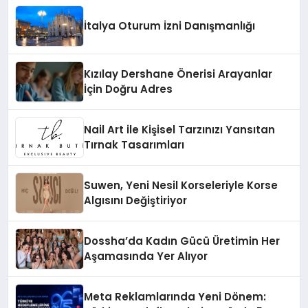
İtalya Oturum İzni Danışmanlığı
Kızılay Dershane Önerisi Arayanlar
İçin Doğru Adres
Nail Art ile Kişisel Tarzınızı Yansıtan
Tırnak Tasarımları
Suwen, Yeni Nesil Korseleriyle Korse
Algısını Değiştiriyor
Dossha’da Kadın Gücü Üretimin Her
Aşamasında Yer Alıyor
Meta Reklamlarında Yeni Dönem: