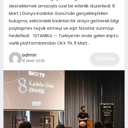
desteklemek amacıyla özel bir etkinlik düzenledi. 8
EKONOMI
Mart | Dünya Kadınlar Günü’nde gerçekleştirilen
buluşma, sektördeki kadınları bir araya getirerek bilgi
MAGAZIN
paylaşımını teşvik etmeyi ve eşit fırsatlar sunmayı
hedefledi. İSTANBUL — Türkiye’nin önde gelen kripto
OTOMOBIL
varlık platformlarından OKX TR, 8 Mart…
TEKNOLOJI
admin
Paylaş
10 Mart 2025