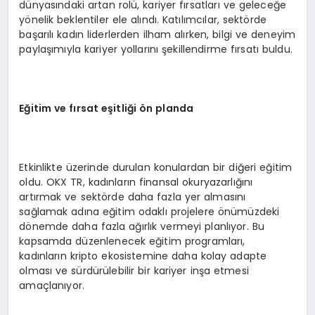
dünyasındaki artan rolü, kariyer fırsatları ve geleceğe
yönelik beklentiler ele alındı. Katılımcılar, sektörde
başarılı kadın liderlerden ilham alırken, bilgi ve deneyim
paylaşımıyla kariyer yollarını şekillendirme fırsatı buldu.
Eğitim ve fırsat eş
itli
ği
ö
n planda
Etkinlikte üzerinde durulan konulardan bir diğeri eğitim
oldu. OKX TR, kadınların finansal okuryazarlığını
artırmak ve sektörde daha fazla yer almasını
sağlamak adına eğitim odaklı projelere önümüzdeki
dönemde daha fazla ağırlık vermeyi planlıyor. Bu
kapsamda düzenlenecek eğitim programları,
kadınların kripto ekosistemine daha kolay adapte
olması ve sürdürülebilir bir kariyer inşa etmesi
amaçlanıyor.