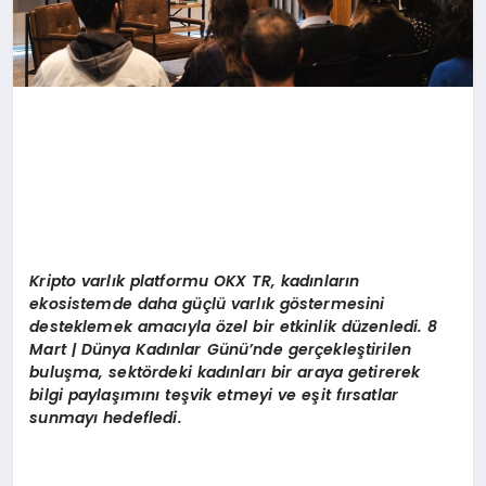
Kripto varlık platformu OKX TR, kadınların
ekosistemde daha güçlü varlık g
ö
stermesini
desteklemek amacıyla
ö
zel bir etkinlik düzenledi. 8
Mart | Dünya Kadınlar Günü’nde gerçekleştirilen
buluşma, sekt
ö
rdeki kadınları bir araya getirerek
bilgi paylaşımını teşvik etmeyi ve eş
it f
ırsatlar
sunmayı hedefledi.