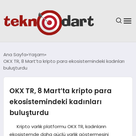
ANASAYFA
Ana Sayfa
Yaşam
OKX TR, 8 Mart’ta kripto para ekosistemindeki kadınları
YAŞAM
buluşturdu
BILIM & TEKNOLOJI
OKX TR, 8 Mart’ta kripto para
EĞITIM
ekosistemindeki kadınları
buluşturdu
GÜNDEM
Kripto varlık platformu OKX TR, kadınların
SPOR
ekosistemde daha güçlü varlık göstermesini