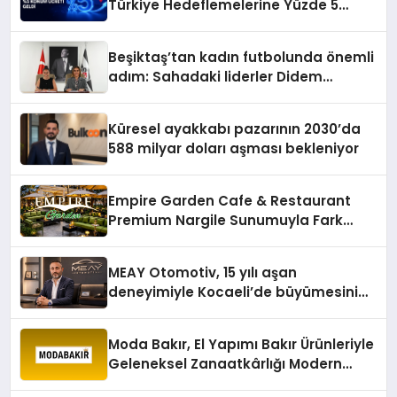
Türkiye Hedeflemelerine Yüzde 5
Konum Ücreti Geldi
Beşiktaş’tan kadın futbolunda önemli
adım: Sahadaki liderler Didem
Karagenç ve Başak Gündoğdu kulüp
hafızasını geleceğe taşıyacak
Küresel ayakkabı pazarının 2030’da
588 milyar doları aşması bekleniyor
Empire Garden Cafe & Restaurant
Premium Nargile Sunumuyla Fark
Yaratıyor
MEAY Otomotiv, 15 yılı aşan
deneyimiyle Kocaeli’de büyümesini
sürdürüyor
Moda Bakır, El Yapımı Bakır Ürünleriyle
Geleneksel Zanaatkârlığı Modern
Yaşam Alanlarına Taşıyor