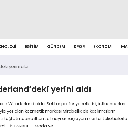
EKNOLOJI
EĞITIM
GÜNDEM
SPOR
EKONOMI
MA
ki yerini aldı
erland’deki yerini aldı
n Wonderland oldu. Sektör profesyonellerini, influencerları
yla yer alan kozmetik markası Mirabellix de katılımcıların
ısını keşfetmesine ilham olmayı amaçlayan marka, tüketicilerle
serdi. İSTANBUL — Moda ve…