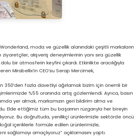
onderland, moda ve güzellik alanındaki çeşitli markaların
e ziyaretçiler, alışveriş deneyimlerinin yanı sıra güzellik
dolu bir atmosferin keyfini çıkardı. Etkinlikte aracılığıyla
seren Mirabellix’in CEO’su Serap Mercimek,
 350’den fazla davetliyi ağırlamak bizim için önemli bir
şimlerimizde %55 oranında artış gözlemlendi. Ayrıca, basın
şımda yer almak, markamızın geri bildirim alma ve
u. Elde ettiğimiz tüm bu başarının rüzgarıyla her bireyin
ıyoruz. Bu doğrultuda, yenilikçi ürünlerimizle sektörde öncü
 içeriklerle formüle edilen ürünlerimizle,
 özeni sağlamayı amaçlıyoruz” açıklamasını yaptı.