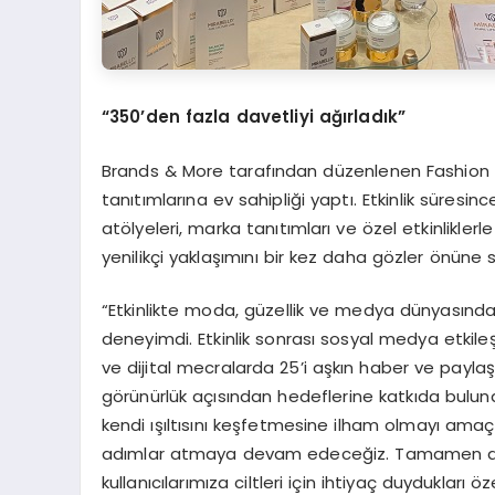
“350’den fazla davetliyi ağırladık”
Brands & More tarafından düzenlenen Fashion W
tanıtımlarına ev sahipliği yaptı. Etkinlik süresinc
atölyeleri, marka tanıtımları ve özel etkinliklerle 
yenilikçi yaklaşımını bir kez daha gözler önüne 
“Etkinlikte moda, güzellik ve medya dünyasından
deneyimdi. Etkinlik sonrası sosyal medya etkile
ve dijital mecralarda 25’i aşkın haber ve payla
görünürlük açısından hedeflerine katkıda bulund
kendi ışıltısını keşfetmesine ilham olmayı amaçl
adımlar atmaya devam edeceğiz. Tamamen doğal
kullanıcılarımıza ciltleri için ihtiyaç duydukları