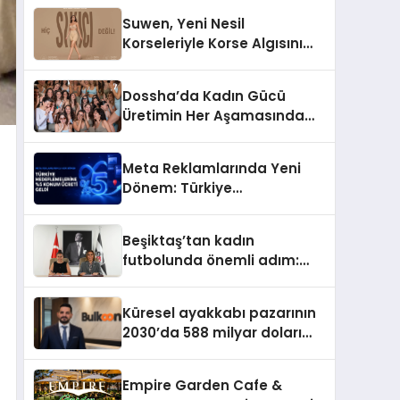
Suwen, Yeni Nesil
Korseleriyle Korse Algısını
Değiştiriyor
Dossha’da Kadın Gücü
Üretimin Her Aşamasında
Yer Alıyor
Meta Reklamlarında Yeni
Dönem: Türkiye
Hedeflemelerine Yüzde 5
Konum Ücreti Geldi
Beşiktaş’tan kadın
futbolunda önemli adım:
Sahadaki liderler Didem
Karagenç ve Başak
Küresel ayakkabı pazarının
Gündoğdu kulüp hafızasını
2030’da 588 milyar doları
geleceğe taşıyacak
aşması bekleniyor
Empire Garden Cafe &