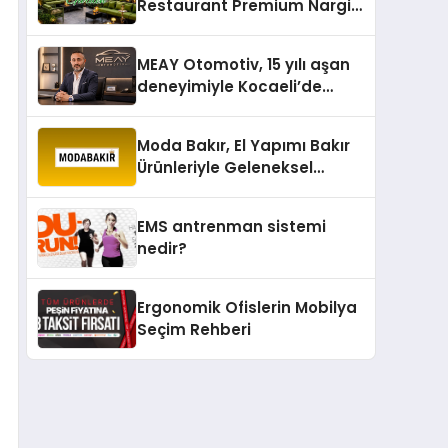
Restaurant Premium Nargile
Sunumuyla Fark Yaratıyor
MEAY Otomotiv, 15 yılı aşan
deneyimiyle Kocaeli’de
büyümesini sürdürüyor
Moda Bakır, El Yapımı Bakır
Ürünleriyle Geleneksel
Zanaatkârlığı Modern
Yaşam Alanlarına Taşıyor
EMS antrenman sistemi
nedir?
Ergonomik Ofislerin Mobilya
Seçim Rehberi