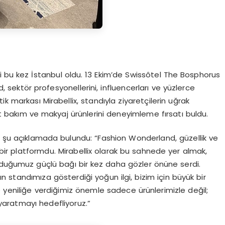
 bu kez İstanbul oldu. 13 Ekim’de Swissôtel The Bosphorus
 sektör profesyonellerini, influencerları ve yüzlerce
etik markası Mirabellix, standıyla ziyaretçilerin uğrak
lt bakım ve makyaj ürünlerini deneyimleme fırsatı buldu.
ir şu açıklamada bulundu: “Fashion Wonderland, güzellik ve
bir platformdu. Mirabellix olarak bu sahnede yer almak,
rduğumuz güçlü bağı bir kez daha gözler önüne serdi.
ın standımıza gösterdiği yoğun ilgi, bizim için büyük bir
 yeniliğe verdiğimiz önemle sadece ürünlerimizle değil;
aratmayı hedefliyoruz.”